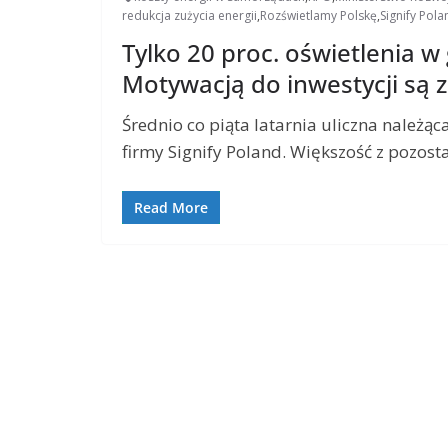
redukcja zużycia energii
,
Rozświetlamy Polskę
,
Signify Pola
Tylko 20 proc. oświetlenia w
Motywacją do inwestycji są 
Średnio co piąta latarnia uliczna należ
firmy Signify Poland. Większość z pozost
Read More