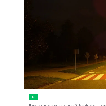
EKO
koszty energii w samorządach
,
KPO
,
Ministerstwo Rozwoj