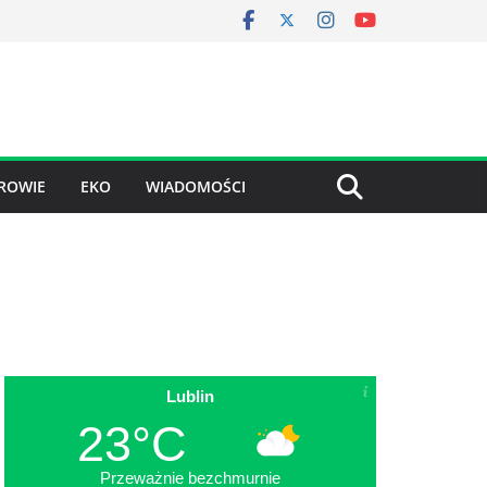
ROWIE
EKO
WIADOMOŚCI
Lublin
23°C
Przeważnie bezchmurnie