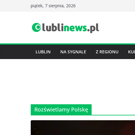
Przejdź
piątek, 7 sierpnia, 2026
do
treści
LUBLIN
NA SYGNALE
Z REGIONU
KU
Rozświetlamy Polskę