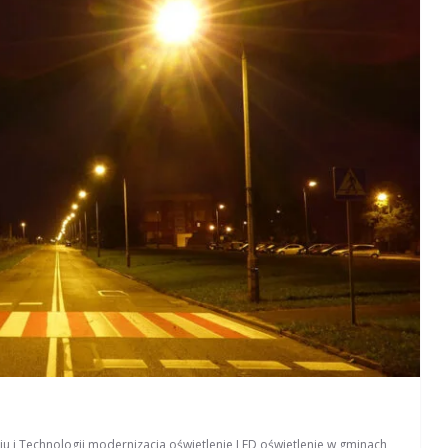
u i Technologii
,
modernizacja
,
oświetlenie LED
,
oświetlenie w gminach
,