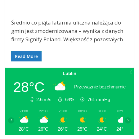
Średnio co piąta latarnia uliczna należąca do
gmin jest zmodernizowana – wynika z danych
firmy Signify Poland. Większość z pozostałych
Read More
Lublin
28°C
Przeważnie bezchmurnie
2.6 m/s
64%
761
mmHg
21:00
22:00
23:00
00:00
01:00
02:00
0
‹
›
28°C
26°C
26°C
25°C
24°C
24°C
2