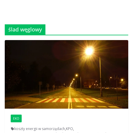
ślad węglowy
EKO
koszty energii w samorządach
,
KPO
,