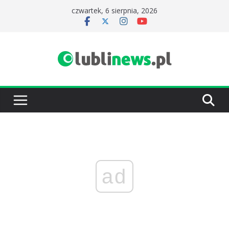
Przejdź
czwartek, 6 sierpnia, 2026
do
treści
ad