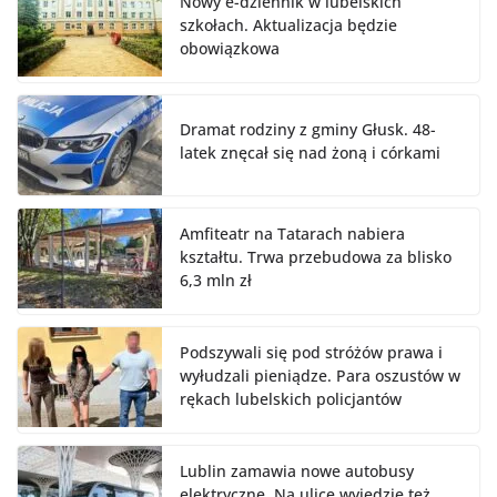
Nowy e-dziennik w lubelskich
szkołach. Aktualizacja będzie
obowiązkowa
Dramat rodziny z gminy Głusk. 48-
latek znęcał się nad żoną i córkami
Amfiteatr na Tatarach nabiera
kształtu. Trwa przebudowa za blisko
6,3 mln zł
Podszywali się pod stróżów prawa i
wyłudzali pieniądze. Para oszustów w
rękach lubelskich policjantów
Lublin zamawia nowe autobusy
elektryczne. Na ulice wyjedzie też