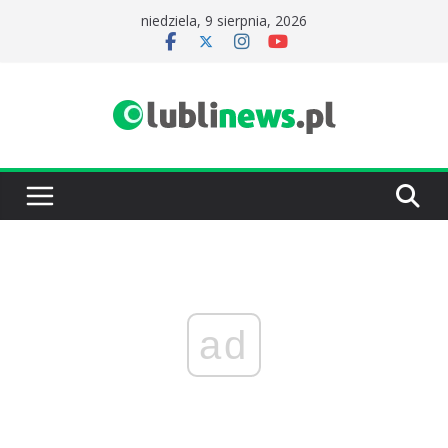
Przejdź
niedziela, 9 sierpnia, 2026
do
treści
ad