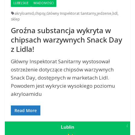
LUBELSKIE
WIADOMOŚCI
akryloamid
,
chipsy
,
Główny Inspektorat Sanitarny
,
jedzenie
,
lidl
,
sklep
Groźna substancja wykryta w
chipsach warzywnych Snack Day
z Lidla!
Główny Inspektorat Sanitarny wystosował
ostrzeżenie dotyczące chipsów warzywnych
Snack Day, dostępnych w marketach Lidl.
Powodem jest wykrycie wysokiego poziomu
akryloamidu
Read More
Lublin