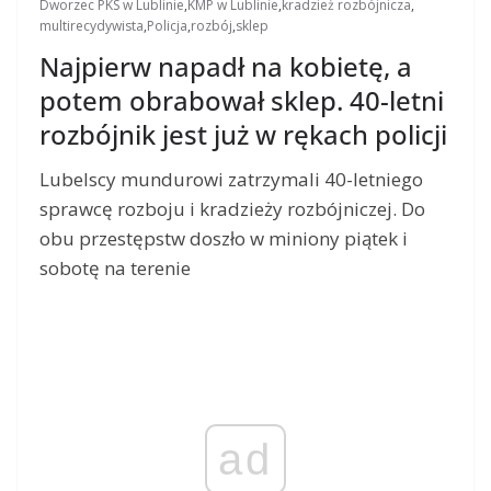
Dworzec PKS w Lublinie
,
KMP w Lublinie
,
kradzież rozbójnicza
,
multirecydywista
,
Policja
,
rozbój
,
sklep
Najpierw napadł na kobietę, a
potem obrabował sklep. 40-letni
rozbójnik jest już w rękach policji
Lubelscy mundurowi zatrzymali 40-letniego
sprawcę rozboju i kradzieży rozbójniczej. Do
obu przestępstw doszło w miniony piątek i
sobotę na terenie
ad