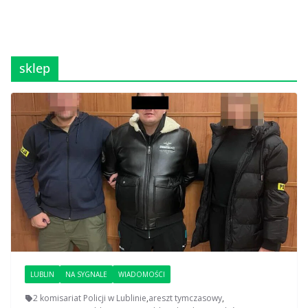
sklep
LUBLIN
NA SYGNALE
WIADOMOŚCI
2 komisariat Policji w Lublinie
,
areszt tymczasowy
,