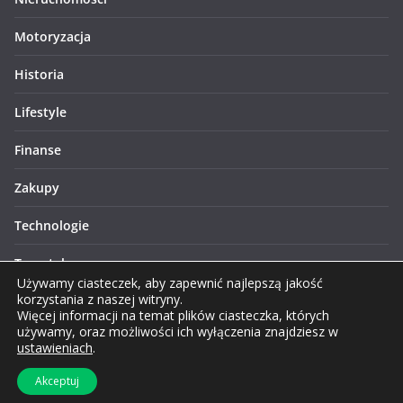
Motoryzacja
Historia
Lifestyle
Finanse
Zakupy
Technologie
Turystyka
Używamy ciasteczek, aby zapewnić najlepszą jakość
korzystania z naszej witryny.
Więcej informacji na temat plików ciasteczka, których
używamy, oraz możliwości ich wyłączenia znajdziesz w
ustawieniach
.
Prawa autorskie © 2026 Lublinews.pl. Wszelkie prawa
Akceptuj
zastrzeżone.