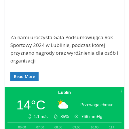
Za nami uroczysta Gala Podsumowująca Rok
Sportowy 2024 w Lublinie, podczas której
przyznano nagrody oraz wyróżnienia dla osób i
organizacji
Read More
Lublin
14°C
Przewaga chmur
1.1 m/s
85%
766
mmHg
06:00
07:00
08:00
09:00
10:00
11:00
1