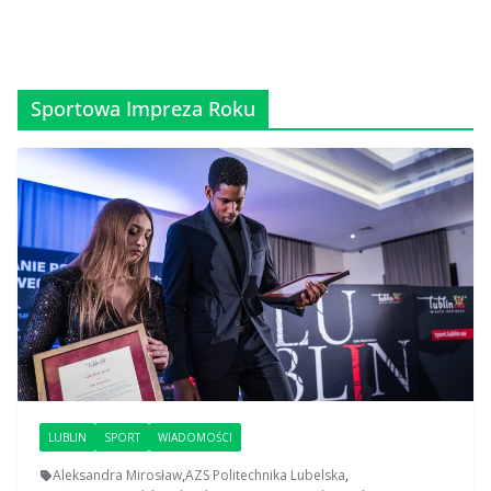
Sportowa Impreza Roku
LUBLIN
SPORT
WIADOMOŚCI
Aleksandra Mirosław
,
AZS Politechnika Lubelska
,