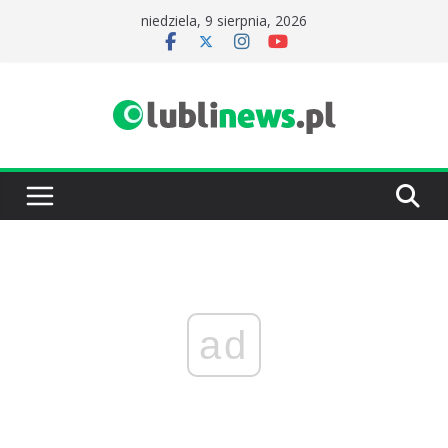
Przejdź
niedziela, 9 sierpnia, 2026
do
treści
ad