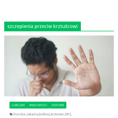
szczepienia przeciw krztuścowi
LUBELSKIE
WIADOMOŚCI
ZDROWIE
choroba zakaźna
,
koklusz
,
krztusiec
,
NFZ
,