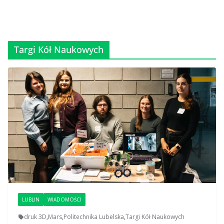
Targi Kół Naukowych
LUBLIN
WIADOMOŚCI
druk 3D
,
Mars
,
Politechnika Lubelska
,
Targi Kół Naukowych