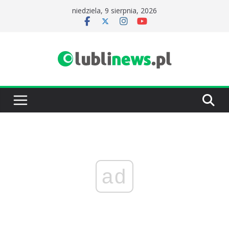
Przejdź
niedziela, 9 sierpnia, 2026
do
treści
ad