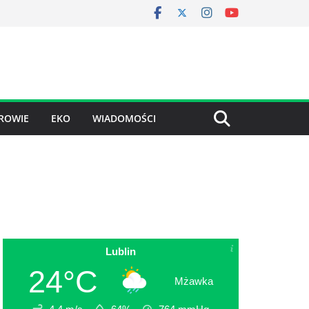
ROWIE
EKO
WIADOMOŚCI
Lublin
24°C
Mżawka