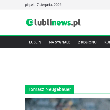
Przejdź
piątek, 7 sierpnia, 2026
do
treści
LUBLIN
NA SYGNALE
Z REGIONU
KU
Tomasz Neugebauer