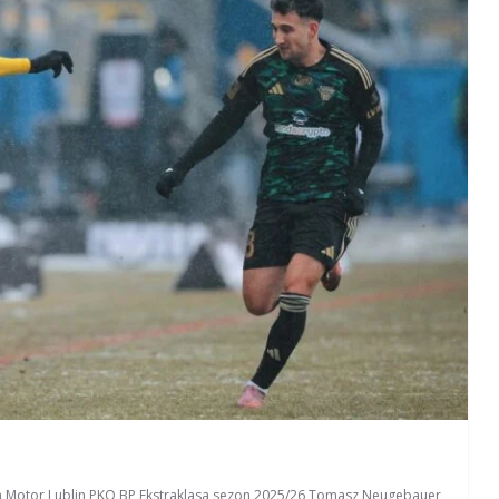
n
,
Motor Lublin
,
PKO BP Ekstraklasa
,
sezon 2025/26
,
Tomasz Neugebauer