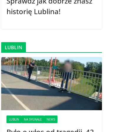
Sprawdź jak dobrze znasz
historię Lublina!
LUBLIN
LUBLIN
NA SYGNALE
NEWS
Było o włos od tragedii. 42-