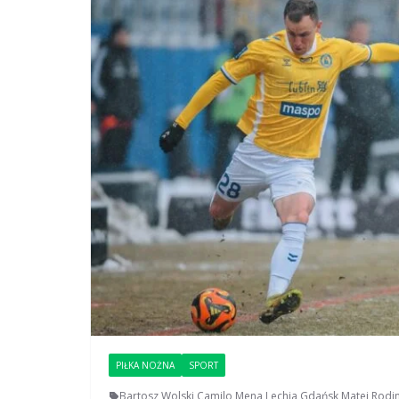
PIŁKA NOŻNA
SPORT
Bartosz Wolski
,
Camilo Mena
,
Lechia Gdańsk
,
Matej Rodi