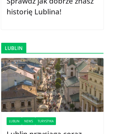
Sprawdź jak dobrze znasz
historię Lublina!
LUBLIN
LUBLIN
NEWS
TURYSTYKA
Lublin przyciąga coraz