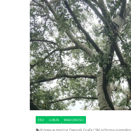
EKO
LUBLIN
WIADOMOŚCI
drzewa w mieście
,
Dworek Grafa
,
LSM
,
ochrona pomnik