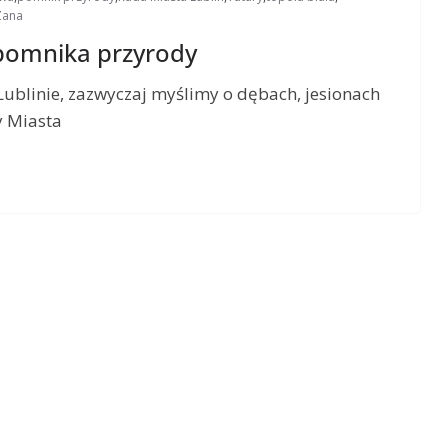
 Zana
 pomnika przyrody
blinie, zazwyczaj myślimy o dębach, jesionach
y Miasta