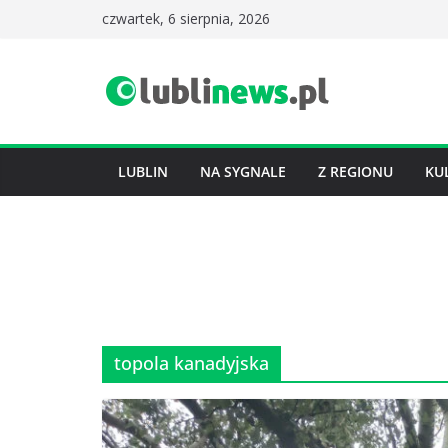
Przejdź
czwartek, 6 sierpnia, 2026
do
treści
LUBLIN
NA SYGNALE
Z REGIONU
KU
topola kanadyjska