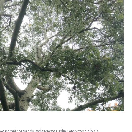
owa
,
pomnik przyrody
,
Rada Miasta Lublin
,
Tatary
,
topola biała
,