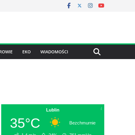
ROWIE
EKO
WIADOMOŚCI
Lublin
35°C
Bezchmurnie