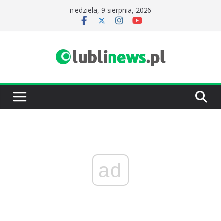
Przejdź
niedziela, 9 sierpnia, 2026
do
treści
ad