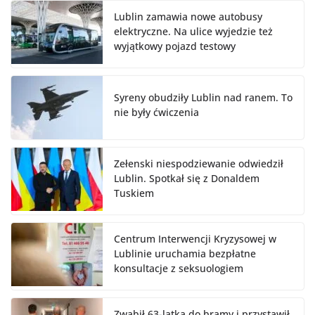
Lublin zamawia nowe autobusy
elektryczne. Na ulice wyjedzie też
wyjątkowy pojazd testowy
Syreny obudziły Lublin nad ranem. To
nie były ćwiczenia
Zełenski niespodziewanie odwiedził
Lublin. Spotkał się z Donaldem
Tuskiem
Centrum Interwencji Kryzysowej w
Lublinie uruchamia bezpłatne
konsultacje z seksuologiem
Zwabił 63-latka do bramy i przystawił