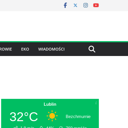
ROWIE
EKO
WIADOMOŚCI
Lublin
32°C
Bezchmurnie