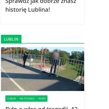
Sprawdź jak dobrze znasz
historię Lublina!
LUBLIN
LUBLIN
NA SYGNALE
NEWS
Było o włos od tragedii. 42-