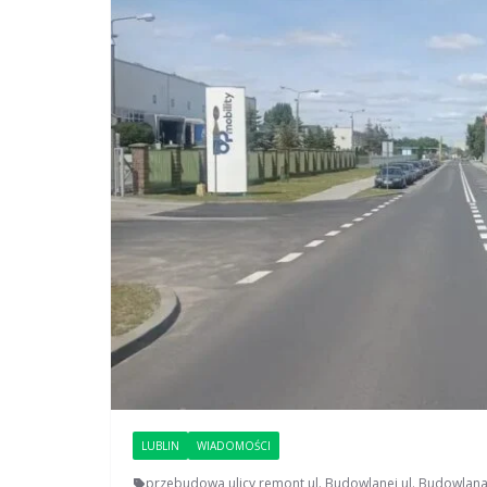
LUBLIN
WIADOMOŚCI
przebudowa ulicy
,
remont ul. Budowlanej
,
ul. Budowlan