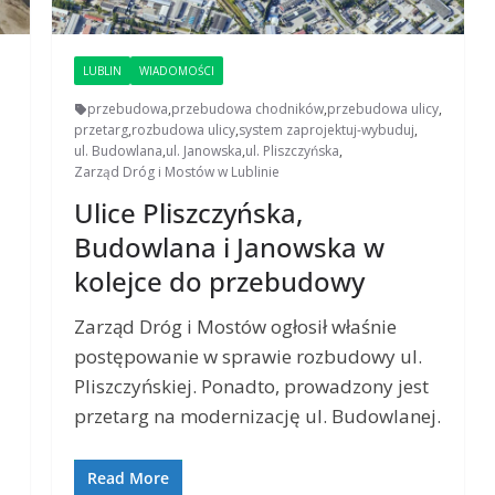
LUBLIN
WIADOMOŚCI
przebudowa
,
przebudowa chodników
,
przebudowa ulicy
,
przetarg
,
rozbudowa ulicy
,
system zaprojektuj-wybuduj
,
ul. Budowlana
,
ul. Janowska
,
ul. Pliszczyńska
,
Zarząd Dróg i Mostów w Lublinie
Ulice Pliszczyńska,
Budowlana i Janowska w
kolejce do przebudowy
Zarząd Dróg i Mostów ogłosił właśnie
postępowanie w sprawie rozbudowy ul.
Pliszczyńskiej. Ponadto, prowadzony jest
przetarg na modernizację ul. Budowlanej.
Read More