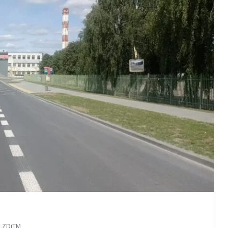
a
,
ZDiTM