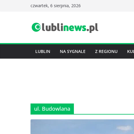
Przejdź
czwartek, 6 sierpnia, 2026
do
treści
LUBLIN
NA SYGNALE
Z REGIONU
KU
ul. Budowlana