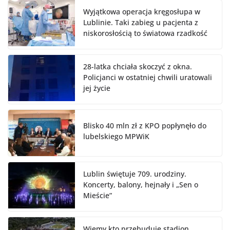
Wyjątkowa operacja kręgosłupa w
Lublinie. Taki zabieg u pacjenta z
niskorosłością to światowa rzadkość
28-latka chciała skoczyć z okna.
Policjanci w ostatniej chwili uratowali
jej życie
Blisko 40 mln zł z KPO popłynęło do
lubelskiego MPWiK
Lublin świętuje 709. urodziny.
Koncerty, balony, hejnały i „Sen o
Mieście”
Wiemy kto przebuduje stadion