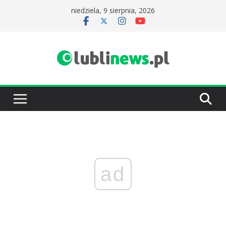
Przejdź
niedziela, 9 sierpnia, 2026
do
treści
ad