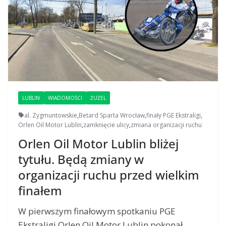
LUBLIN
WIADOMOŚCI
ŻUŻEL
al. Zygmuntowskie
,
Betard Sparta Wrocław
,
finały PGE Ekstraligi
,
Orlen Oil Motor Lublin
,
zamknięcie ulicy
,
zmiana organizacji ruchu
Orlen Oil Motor Lublin bliżej
tytułu. Będą zmiany w
organizacji ruchu przed wielkim
finałem
W pierwszym finałowym spotkaniu PGE
Ekstraligi Orlen Oil Motor Lublin pokonał