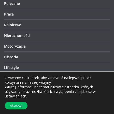
Polecane
Praca
Rolnictwo
Nieruchomości
Motoryzacja
Historia
Lifestyle
Używamy ciasteczek, aby zapewnić najlepszą jakość
Finanse
korzystania z naszej witryny.
Więcej informacji na temat plików ciasteczka, których
Zakupy
używamy, oraz możliwości ich wyłączenia znajdziesz w
ustawieniach
.
Technologie
Akceptuj
Turystyka