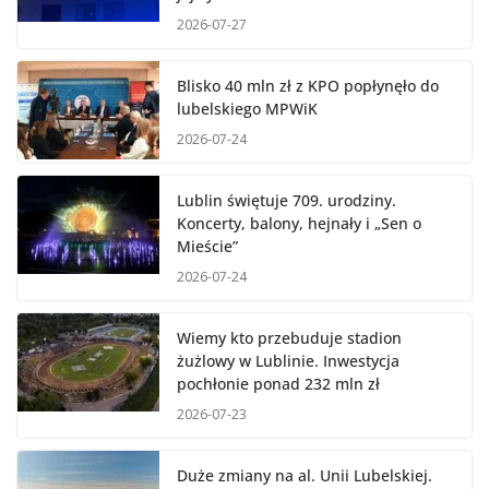
2026-07-27
Blisko 40 mln zł z KPO popłynęło do
lubelskiego MPWiK
2026-07-24
Lublin świętuje 709. urodziny.
Koncerty, balony, hejnały i „Sen o
Mieście”
2026-07-24
Wiemy kto przebuduje stadion
żużlowy w Lublinie. Inwestycja
pochłonie ponad 232 mln zł
2026-07-23
Duże zmiany na al. Unii Lubelskiej.