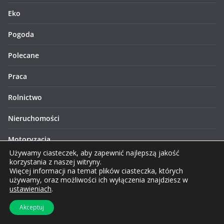
Eko
Pogoda
Polecane
Praca
Rolnictwo
Nieruchomości
Motoryzacja
Używamy ciasteczek, aby zapewnić najlepszą jakość
Historia
korzystania z naszej witryny.
Więcej informacji na temat plików ciasteczka, których
używamy, oraz możliwości ich wyłączenia znajdziesz w
Lifestyle
ustawieniach
.
Finanse
Akceptuj
Zakupy