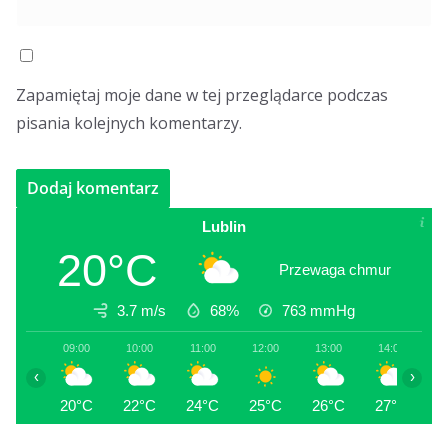
Zapamiętaj moje dane w tej przeglądarce podczas
pisania kolejnych komentarzy.
Lublin
20°C
Przewaga chmur
3.7 m/s
68%
763
mmHg
09:00
10:00
11:00
12:00
13:00
14:00
1
‹
›
20°C
22°C
24°C
25°C
26°C
27°C
2