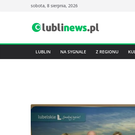
Przejdź
sobota, 8 sierpnia, 2026
do
treści
LUBLIN
NA SYGNALE
Z REGIONU
KU