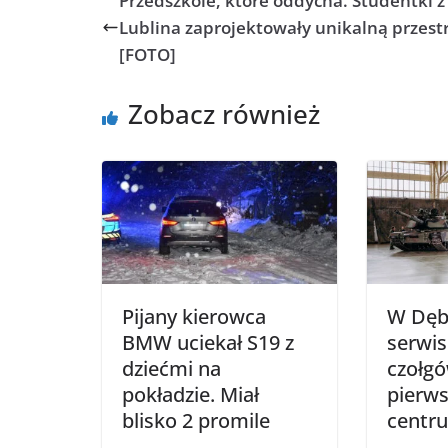
Przedszkole, które oddycha. Studentki z
Lublina zaprojektowały unikalną przest
[FOTO]
Zobacz również
Pijany kierowca
W Dębl
BMW uciekał S19 z
serwis
dziećmi na
czołg
pokładzie. Miał
pierws
blisko 2 promile
centr