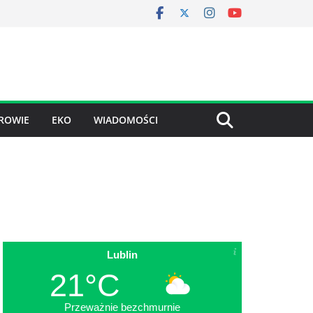
ROWIE
EKO
WIADOMOŚCI
Lublin
21°C
Przeważnie bezchmurnie