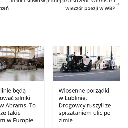
Kolor i słowo w jednej przestrzeni. Wernisaż i
rzeń
wieczór poezji w WBP
inie będą
Wiosenne porządki
ować silniki
w Lublinie.
ów Abrams. To
Drogowcy ruszyli ze
ze takie
sprzątaniem ulic po
um w Europie
zimie