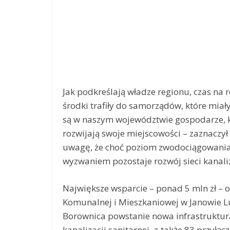
Jak podkreślają władze regionu, czas na r
środki trafiły do samorządów, które mia
są w naszym województwie gospodarze, k
rozwijają swoje miejscowości – zaznaczył
uwagę, że choć poziom zwodociągowania w
wyzwaniem pozostaje rozwój sieci kanaliz
Największe wsparcie – ponad 5 mln zł – 
Komunalnej i Mieszkaniowej w Janowie L
Borownica powstanie nowa infrastruktura
kanalizacji sanitarnej, a także 83 przyłącz