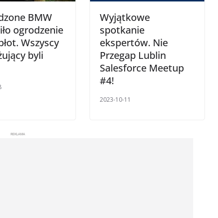
dzone BMW
Wyjątkowe
iło ogrodzenie
spotkanie
płot. Wszyscy
ekspertów. Nie
ujący byli
Przegap Lublin
Salesforce Meetup
#4!
8
2023-10-11
REKLAMA