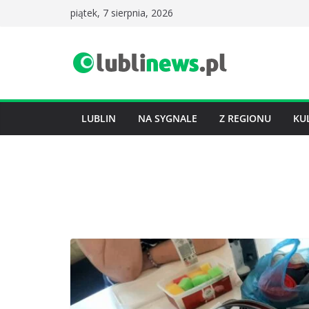
Przejdź
piątek, 7 sierpnia, 2026
do
treści
LUBLIN
NA SYGNALE
Z REGIONU
KU