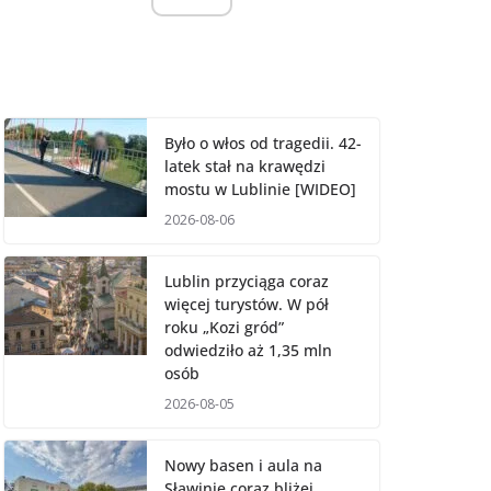
Było o włos od tragedii. 42-
latek stał na krawędzi
mostu w Lublinie [WIDEO]
2026-08-06
Lublin przyciąga coraz
więcej turystów. W pół
roku „Kozi gród”
odwiedziło aż 1,35 mln
osób
2026-08-05
Nowy basen i aula na
Sławinie coraz bliżej.