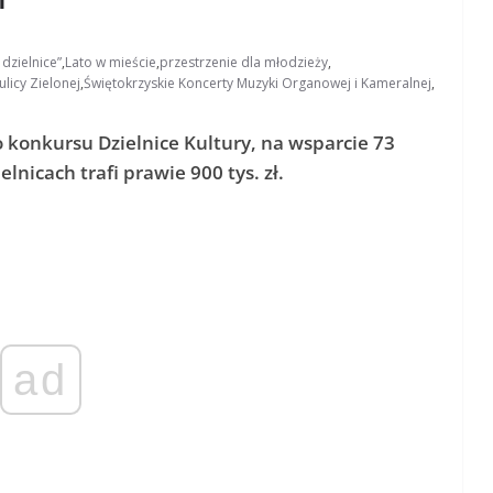
 dzielnice”
,
Lato w mieście
,
przestrzenie dla młodzieży
,
ulicy Zielonej
,
Świętokrzyskie Koncerty Muzyki Organowej i Kameralnej
,
 konkursu Dzielnice Kultury, na wsparcie 73
lnicach trafi prawie 900 tys. zł.
ad