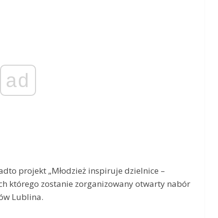
ad
to projekt „Młodzież inspiruje dzielnice –
ch którego zostanie zorganizowany otwarty nabór
ów Lublina.