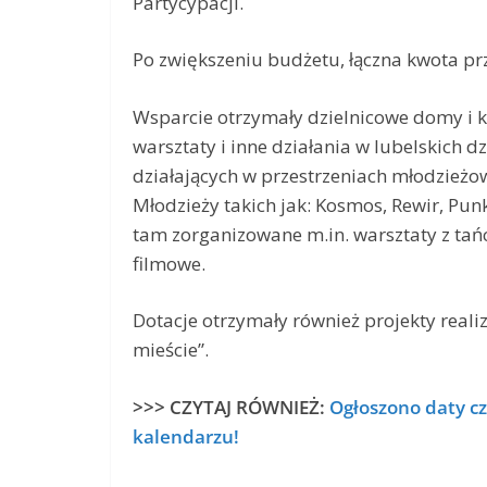
Partycypacji.
Po zwiększeniu budżetu, łączna kwota prz
Wsparcie otrzymały dzielnicowe domy i kl
warsztaty i inne działania w lubelskich d
działających w przestrzeniach młodzieżow
Młodzieży takich jak: Kosmos, Rewir, Punk
tam zorganizowane m.in. warsztaty z tańca
filmowe.
Dotacje otrzymały również projekty reali
mieście”.
>>> CZYTAJ RÓWNIEŻ:
Ogłoszono daty cz
kalendarzu!