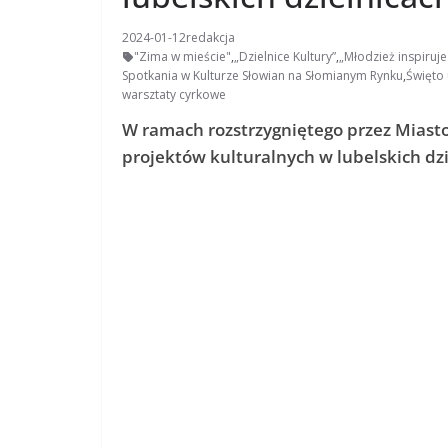
2024-01-12
redakcja
"Zima w mieście"
,
„Dzielnice Kultury”
,
„Młodzież inspiruje
Spotkania w Kulturze Słowian na Słomianym Rynku
,
Święto 
warsztaty cyrkowe
W ramach rozstrzygniętego przez Miasto
projektów kulturalnych w lubelskich dzie