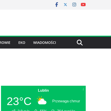
ROWIE
EKO
WIADOMOŚCI
Lublin
23°C
Przewaga chmur