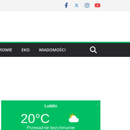
ROWIE
EKO
WIADOMOŚCI
Lublin
20°C
Przeważnie bezchmurnie