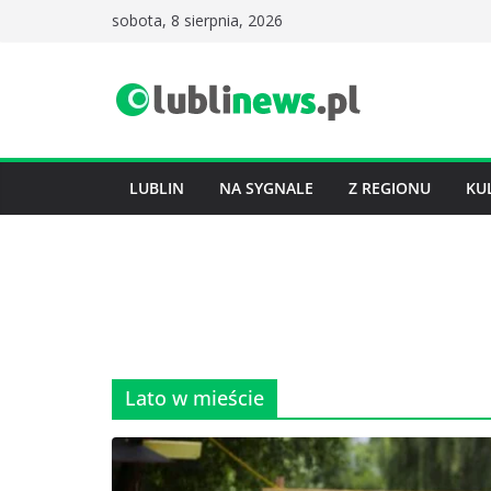
Przejdź
sobota, 8 sierpnia, 2026
do
treści
LUBLIN
NA SYGNALE
Z REGIONU
KU
Lato w mieście