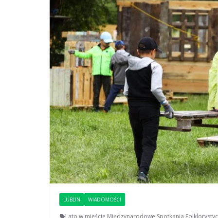
LUBLIN
WIADOMOŚCI
Lato w mieście
,
Międzynarodowe Spotkania Folklorysty