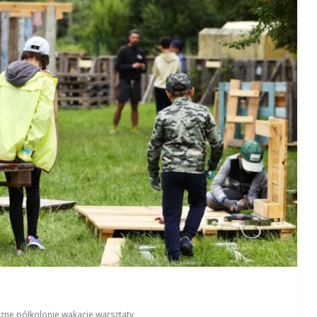
czne
,
półkolonie
,
wakacje
,
warsztaty