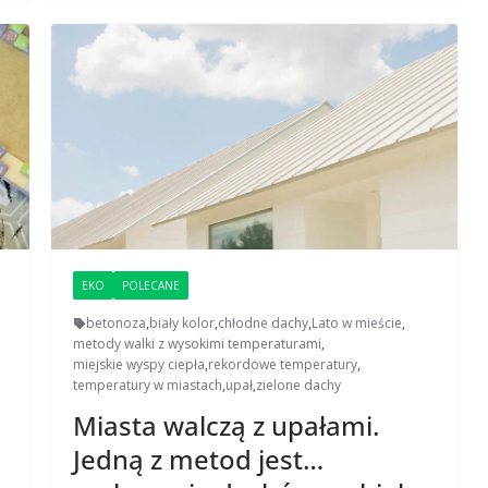
EKO
POLECANE
betonoza
,
biały kolor
,
chłodne dachy
,
Lato w mieście
,
metody walki z wysokimi temperaturami
,
miejskie wyspy ciepła
,
rekordowe temperatury
,
temperatury w miastach
,
upał
,
zielone dachy
Miasta walczą z upałami.
Jedną z metod jest…