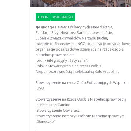
LUBLIN
WIADOMOŚCI
Fundacja Działań Edukacyjnych KReAdukacja
,
Fundacja Przyszłość bez Barier
,
Lato w mieście
,
Lubelski Związek Inwalidów Narządu Ruchu
,
miejskie dofinansowanie
,
NGO
,
organizacje pozarządowe
,
organizacje pozarządowe działające na rzecz osób z
niepełnosprawnościami
,
piknik integracyjny „Tacy sami”
,
Polskie Stowarzyszenie na rzecz Osób z
Niepełnosprawnością Intelektualną Koło w Lublinie
,
Stowarzyszenie na rzecz Osób Potrzebujących Wsparcia
IUVO
,
Stowarzyszenie na Rzecz Osób z Niepełnosprawnością
Intelektualną Camino
,
Stowarzyszenie Otwieracz
,
Stowarzyszenie Pomocy Osobom Niepełnosprawnym
„Słoneczko”
,