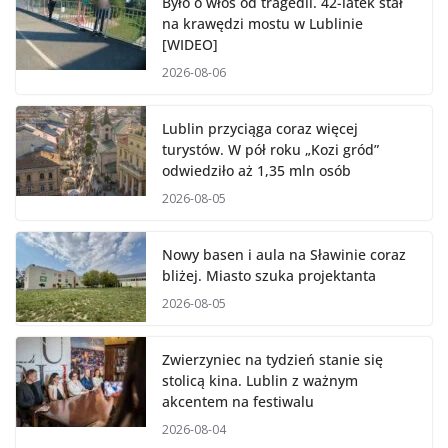
Było o włos od tragedii. 42-latek stał
na krawędzi mostu w Lublinie
[WIDEO]
2026-08-06
Lublin przyciąga coraz więcej
turystów. W pół roku „Kozi gród”
odwiedziło aż 1,35 mln osób
2026-08-05
Nowy basen i aula na Sławinie coraz
bliżej. Miasto szuka projektanta
2026-08-05
Zwierzyniec na tydzień stanie się
stolicą kina. Lublin z ważnym
akcentem na festiwalu
2026-08-04