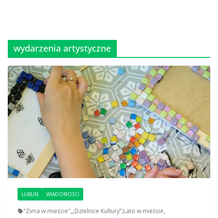
wydarzenia artystyczne
LUBLIN
WIADOMOŚCI
"Zima w mieście"
,
„Dzielnice Kultury”
,
Lato w mieście
,