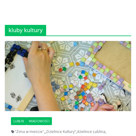
kluby kultury
LUBLIN
WIADOMOŚCI
"Zima w mieście"
,
„Dzielnice Kultury”
,
dzielnice Lublina
,