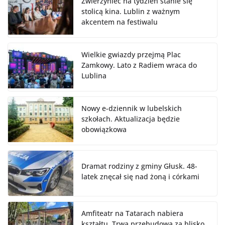
Zwierzyniec na tydzień stanie się
stolicą kina. Lublin z ważnym
akcentem na festiwalu
Wielkie gwiazdy przejmą Plac
Zamkowy. Lato z Radiem wraca do
Lublina
Nowy e-dziennik w lubelskich
szkołach. Aktualizacja będzie
obowiązkowa
Dramat rodziny z gminy Głusk. 48-
latek znęcał się nad żoną i córkami
Amfiteatr na Tatarach nabiera
kształtu. Trwa przebudowa za blisko