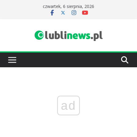
Przejdź
czwartek, 6 sierpnia, 2026
do
treści
ad