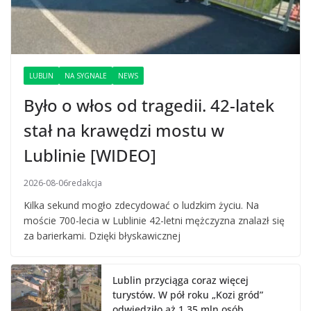
LUBLIN
NA SYGNALE
NEWS
Było o włos od tragedii. 42-latek
stał na krawędzi mostu w
Lublinie [WIDEO]
2026-08-06
redakcja
Kilka sekund mogło zdecydować o ludzkim życiu. Na
moście 700-lecia w Lublinie 42-letni mężczyzna znalazł się
za barierkami. Dzięki błyskawicznej
Lublin przyciąga coraz więcej
turystów. W pół roku „Kozi gród”
odwiedziło aż 1,35 mln osób