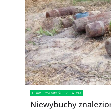
ŁUKÓW
WIADOMOŚCI
Z REGIONU
Niewybuchy znalezion