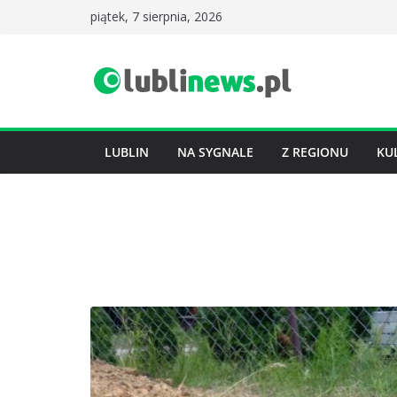
Przejdź
piątek, 7 sierpnia, 2026
do
treści
LUBLIN
NA SYGNALE
Z REGIONU
KU