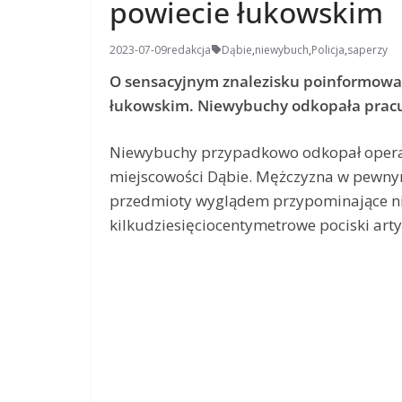
powiecie łukowskim
2023-07-09
redakcja
Dąbie
,
niewybuch
,
Policja
,
saperzy
O sensacyjnym znalezisku poinformowa
łukowskim. Niewybuchy odkopała pracuj
Niewybuchy przypadkowo odkopał operator
miejscowości Dąbie. Mężczyzna w pew
przedmioty wyglądem przypominające nie
kilkudziesięciocentymetrowe pociski ar