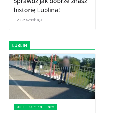
Sprawdź jak dobrze znasz
historię Lublina!
2023-06-02
redakcja
LUBLIN
LUBLIN
NA SYGNALE
NEWS