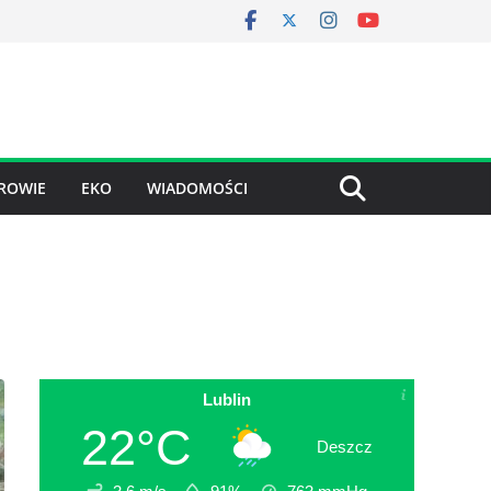
ROWIE
EKO
WIADOMOŚCI
Lublin
22°C
Deszcz