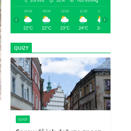
3.6 m/s
91%
763
mmHg
08:00
09:00
10:00
11:00
12:00
13:00
‹
›
22°C
22°C
23°C
24°C
24°C
23°C
QUIZY
QUIZY