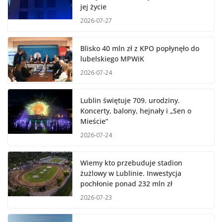
jej życie
2026-07-27
Blisko 40 mln zł z KPO popłynęło do
lubelskiego MPWiK
2026-07-24
Lublin świętuje 709. urodziny.
Koncerty, balony, hejnały i „Sen o
Mieście”
2026-07-24
Wiemy kto przebuduje stadion
żużlowy w Lublinie. Inwestycja
pochłonie ponad 232 mln zł
2026-07-23