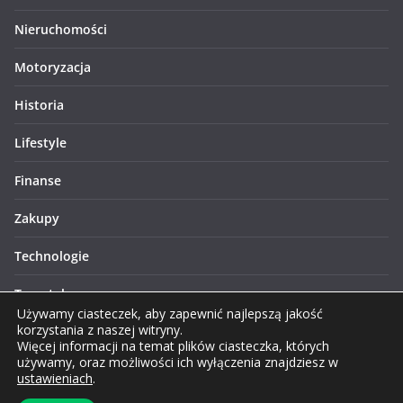
Nieruchomości
Motoryzacja
Historia
Lifestyle
Finanse
Zakupy
Technologie
Turystyka
Używamy ciasteczek, aby zapewnić najlepszą jakość
korzystania z naszej witryny.
Więcej informacji na temat plików ciasteczka, których
używamy, oraz możliwości ich wyłączenia znajdziesz w
ustawieniach
.
Prawa autorskie © 2026 Lublinews.pl. Wszelkie prawa