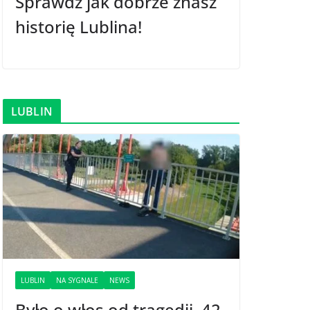
Sprawdź jak dobrze znasz
historię Lublina!
LUBLIN
LUBLIN
NA SYGNALE
NEWS
Było o włos od tragedii. 42-