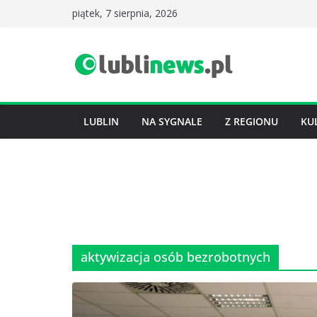
Przejdź
piątek, 7 sierpnia, 2026
do
treści
LUBLIN
NA SYGNALE
Z REGIONU
KU
aktywizacja osób bezrobotnych