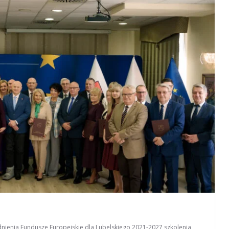
nienia
,
Fundusze Europejskie dla Lubelskiego 2021-2027
,
szkolenia
,