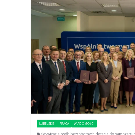
LUBELSKIE
PRACA
WIADOMOŚCI
aktywizacja osób bezrobotnych
,
dotacje do samozatrud