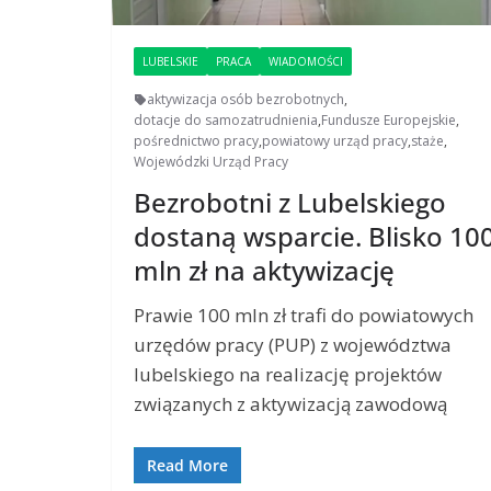
LUBELSKIE
PRACA
WIADOMOŚCI
aktywizacja osób bezrobotnych
,
dotacje do samozatrudnienia
,
Fundusze Europejskie
,
pośrednictwo pracy
,
powiatowy urząd pracy
,
staże
,
Wojewódzki Urząd Pracy
Bezrobotni z Lubelskiego
dostaną wsparcie. Blisko 10
mln zł na aktywizację
Prawie 100 mln zł trafi do powiatowych
urzędów pracy (PUP) z województwa
lubelskiego na realizację projektów
związanych z aktywizacją zawodową
Read More