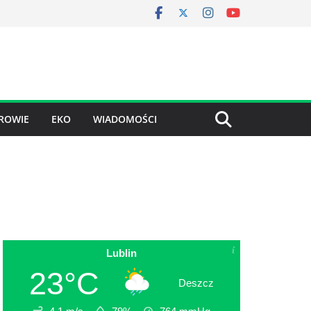
ROWIE
EKO
WIADOMOŚCI
Lublin
23°C
Deszcz