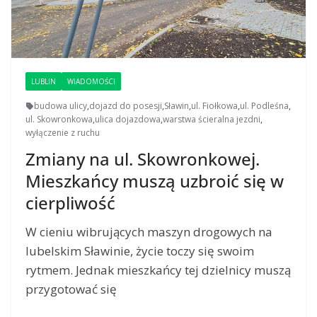
LUBLIN
WIADOMOŚCI
budowa ulicy
,
dojazd do posesji
,
Sławin
,
ul. Fiołkowa
,
ul. Podleśna
,
ul. Skowronkowa
,
ulica dojazdowa
,
warstwa ścieralna jezdni
,
wyłączenie z ruchu
Zmiany na ul. Skowronkowej.
Mieszkańcy muszą uzbroić się w
cierpliwość
W cieniu wibrujących maszyn drogowych na
lubelskim Sławinie, życie toczy się swoim
rytmem. Jednak mieszkańcy tej dzielnicy muszą
przygotować się