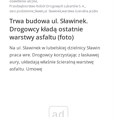
oświetlenie uliczne
,
Przedsiębiorstwo Robót Drogowych Lubartów S. A.
,
sieci podziemne
,
Sławin
,
ul. Sławinek
,
warstwa ścieralna jezdni
Trwa budowa ul. Sławinek.
Drogowcy kładą ostatnie
warstwy asfaltu (foto)
Na ul. Sławinek w lubelskiej dzielnicy Sławin
praca wre. Drogowcy korzystając z łaskawej
aury, układają właśnie ścieralną warstwę
asfaltu. Umowę
ad