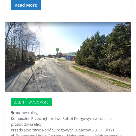
Read More
LUBLIN
WIADOMOŚCI
budowa ulicy
,
Komunalne Przedsiębiorstwo Robót Drogowych w Lublinie
,
przebudowa ulicy
,
Przedsiębiorstwo Robót Drogowych Lubartów S. A.
,
ul. Bliska
,
ul. Bohaterów Monte Cassino
,
ul. Nałęczowska
,
ul. Wojciechowska