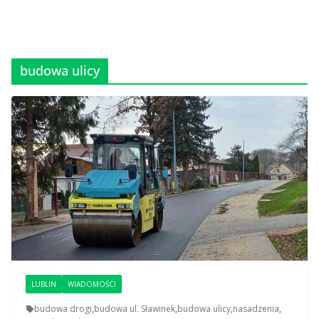
budowa ulicy
LUBLIN
WIADOMOŚCI
budowa drogi
,
budowa ul. Sławinek
,
budowa ulicy
,
nasadzenia
,