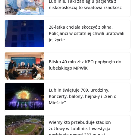
Lublinie. Taki zabieg u pacjenta z
niskorosłością to światowa rzadkość
28-latka chciała skoczyć z okna.
Policjanci w ostatniej chwili uratowali
jej życie
Blisko 40 mln zł z KPO popłynęło do
lubelskiego MPWiK
Lublin świętuje 709. urodziny.
Koncerty, balony, hejnały i „Sen o
Mieście”
Wiemy kto przebuduje stadion
żużlowy w Lublinie. Inwestycja
pochłonie ponad 232 mln zł