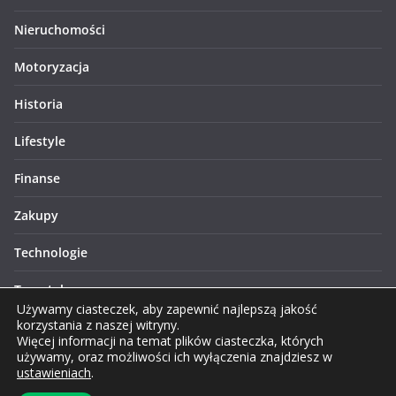
Nieruchomości
Motoryzacja
Historia
Lifestyle
Finanse
Zakupy
Technologie
Turystyka
Używamy ciasteczek, aby zapewnić najlepszą jakość
korzystania z naszej witryny.
Więcej informacji na temat plików ciasteczka, których
używamy, oraz możliwości ich wyłączenia znajdziesz w
ustawieniach
.
Prawa autorskie © 2026 Lublinews.pl. Wszelkie prawa