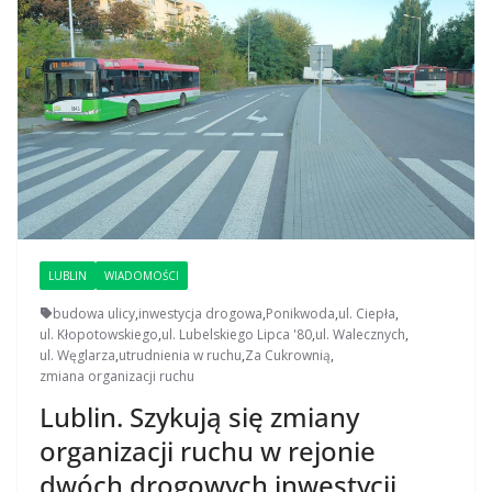
LUBLIN
WIADOMOŚCI
budowa ulicy
,
inwestycja drogowa
,
Ponikwoda
,
ul. Ciepła
,
ul. Kłopotowskiego
,
ul. Lubelskiego Lipca '80
,
ul. Walecznych
,
ul. Węglarza
,
utrudnienia w ruchu
,
Za Cukrownią
,
zmiana organizacji ruchu
Lublin. Szykują się zmiany
organizacji ruchu w rejonie
dwóch drogowych inwestycji