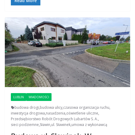
Read More
LUBLIN
WIADOMOŚCI
budowa drogi
,
budowa ulicy
,
czasowa organizacja ruchu
,
inwestycja drogowa
,
nasadzenia
,
oświetlenie uliczne
,
Przedsiębiorstwo Robót Drogowych Lubartów S. A.
,
sieci podziemne
,
Sławin
,
ul. Sławinek
,
umowa z wykonawcą