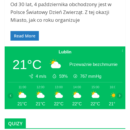
Od 30 lat, 4 października obchodzony jest w
Polsce Światowy Dzień Zwierząt. Z tej okazji
Miasto, jak co roku organizuje
Read More
Lublin
21°C
Przeważnie bezchmurnie
4 m/s
59%
767
mmHg
11:00
12:00
13:00
14:00
15:00
16:00
1
‹
›
21°C
21°C
22°C
22°C
22°C
21°C
2
QUIZY