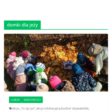
domki dla jeży
LUBLIN
WIADOMOŚCI
akcja „Tu śpi jeż”
,
akcja edukacyjna
,
budżet obywatelski
,