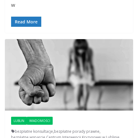
w
Read More
LUBLIN
WIADOMOŚCI
bezpłatne konsultacje
,
bezpłatne porady prawne
,
bezpłatne wsparcie
,
Centrum Interwencji Kryzysowej w Lublinie
,