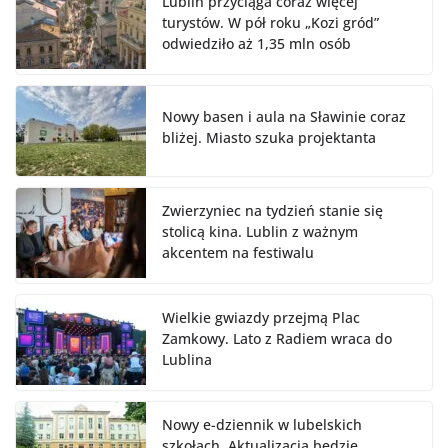
Lublin przyciąga coraz więcej
turystów. W pół roku „Kozi gród”
odwiedziło aż 1,35 mln osób
Nowy basen i aula na Sławinie coraz
bliżej. Miasto szuka projektanta
Zwierzyniec na tydzień stanie się
stolicą kina. Lublin z ważnym
akcentem na festiwalu
Wielkie gwiazdy przejmą Plac
Zamkowy. Lato z Radiem wraca do
Lublina
Nowy e-dziennik w lubelskich
szkołach. Aktualizacja będzie