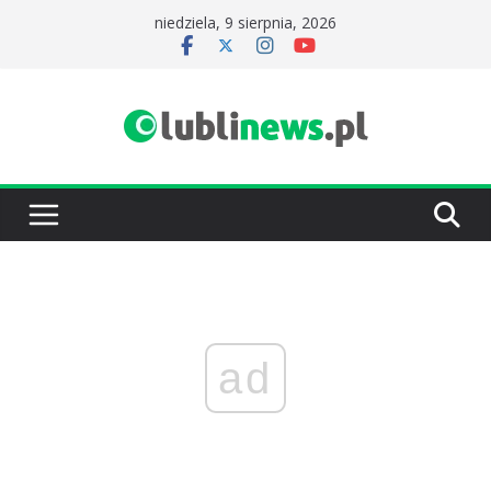
Przejdź
niedziela, 9 sierpnia, 2026
do
treści
ad