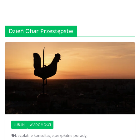
Dzień Ofiar Przestępstw
LUBLIN
WIADOMOŚCI
bezpłatne konsultacje
,
bezpłatne porady
,