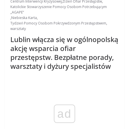
Centrum Interwencji Kryzysowej
,
Dzień Ofiar Przestępstw
,
Katolickie Stowarzyszenie Pomocy Osobom Potrzebującym
„AGAPE”
,
Niebieska Karta
,
Tydzień Pomocy Osobom Pokrzywdzonym Przestępstwem
,
warsztaty
Lublin włącza się w ogólnopolską
akcję wsparcia ofiar
przestępstw. Bezpłatne porady,
warsztaty i dyżury specjalistów
ad