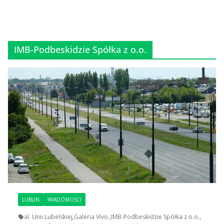
IMB-Podbeskidzie Spółka z o.o.
LUBLIN
WIADOMOŚCI
al. Unii Lubelskiej
,
Galeria Vivo.
,
IMB-Podbeskidzie Spółka z o.o.
,