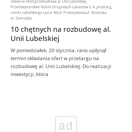
otwarcie ofert
,
przebudowa al. Unii Lubelskiej
,
Przedsiębiorstwo Robót Drogowych Lubartów S. A.
,
przetarg
,
rondo Lubelskiego Lipca '80
,
ul. Przemysłowa
,
ul. Stolarska
,
ul. Zamojska
10 chętnych na rozbudowę al.
Unii Lubelskiej
W poniedziałek, 20 stycznia, rano upłynął
termin składania ofert w przetargu na
rozbudowę al. Unii Lubelskiej. Do realizacji
inwestycji, która
ad