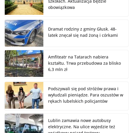
szkołach. Aktualizacja będzie
obowiązkowa
Dramat rodziny z gminy Głusk. 48-
latek znęcał się nad żoną i córkami
Amfiteatr na Tatarach nabiera
kształtu. Trwa przebudowa za blisko
6,3 mln zł
Podszywali się pod stróżów prawa i
wyłudzali pieniądze. Para oszustów w
rękach lubelskich policjantów
Lublin zamawia nowe autobusy
elektryczne. Na ulice wyjedzie też
wyjątkowy pojazd testowy