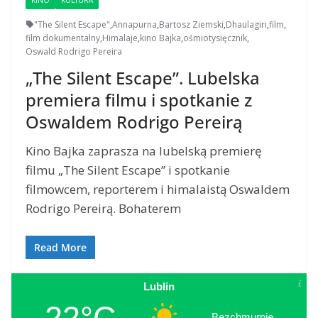
"The Silent Escape"
,
Annapurna
,
Bartosz Ziemski
,
Dhaulagiri
,
film
,
film dokumentalny
,
Himalaje
,
kino Bajka
,
ośmiotysięcznik
,
Oswald Rodrigo Pereira
„The Silent Escape”. Lubelska
premiera filmu i spotkanie z
Oswaldem Rodrigo Pereirą
Kino Bajka zaprasza na lubelską premierę
filmu „The Silent Escape” i spotkanie
filmowcem, reporterem i himalaistą Oswaldem
Rodrigo Pereirą. Bohaterem
Read More
Lublin
22°C
Bezchmurnie