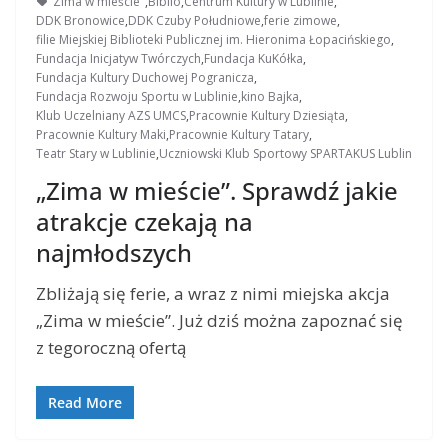
"Zima w mieście"
,
Biblio
,
Centrum Kultury w Lublinie
,
DDK Bronowice
,
DDK Czuby Południowe
,
ferie zimowe
,
filie Miejskiej Biblioteki Publicznej im. Hieronima Łopacińskiego
,
Fundacja Inicjatyw Twórczych
,
Fundacja KuKółka
,
Fundacja Kultury Duchowej Pogranicza
,
Fundacja Rozwoju Sportu w Lublinie
,
kino Bajka
,
Klub Uczelniany AZS UMCS
,
Pracownie Kultury Dziesiąta
,
Pracownie Kultury Maki
,
Pracownie Kultury Tatary
,
Teatr Stary w Lublinie
,
Uczniowski Klub Sportowy SPARTAKUS Lublin
„Zima w mieście”. Sprawdź jakie
atrakcje czekają na
najmłodszych
Zbliżają się ferie, a wraz z nimi miejska akcja
„Zima w mieście”. Już dziś można zapoznać się
z tegoroczną ofertą
Read More