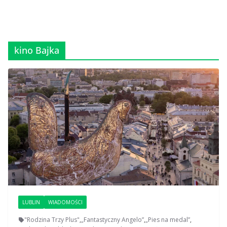
kino Bajka
LUBLIN
WIADOMOŚCI
"Rodzina Trzy Plus"
,
„Fantastyczny Angelo”
,
„Pies na medal”
,