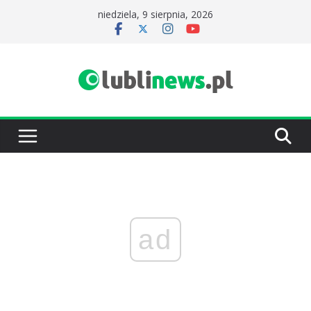
Przejdź
niedziela, 9 sierpnia, 2026
do
treści
ad