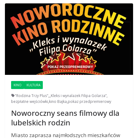
KINO
KULTURA
"Rodzina Trzy Plus"
,
„Kleks i wynalazek Filipa Golarza”
,
bezpłatne wejściówki
,
kino Bajka
,
pokaz przedpremierowy
Noworoczny seans filmowy dla
lubelskich rodzin
Miasto zaprasza najmłodszych mieszkańców