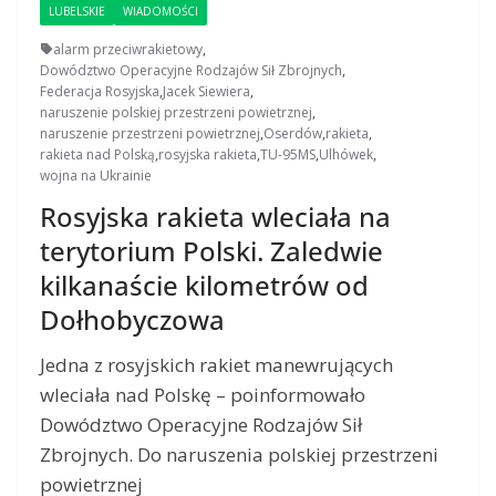
LUBELSKIE
WIADOMOŚCI
alarm przeciwrakietowy
,
Dowództwo Operacyjne Rodzajów Sił Zbrojnych
,
Federacja Rosyjska
,
Jacek Siewiera
,
naruszenie polskiej przestrzeni powietrznej
,
naruszenie przestrzeni powietrznej
,
Oserdów
,
rakieta
,
rakieta nad Polską
,
rosyjska rakieta
,
TU-95MS
,
Ulhówek
,
wojna na Ukrainie
Rosyjska rakieta wleciała na
terytorium Polski. Zaledwie
kilkanaście kilometrów od
Dołhobyczowa
Jedna z rosyjskich rakiet manewrujących
wleciała nad Polskę – poinformowało
Dowództwo Operacyjne Rodzajów Sił
Zbrojnych. Do naruszenia polskiej przestrzeni
powietrznej