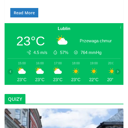
Read More
Lublin
23°C
Przewaga chmur
4.5 m/s
57%
764
mmHg
15:00
16:00
17:00
18:00
19:00
20:00
2
‹
›
23°C
23°C
23°C
23°C
22°C
20°C
2
QUIZY