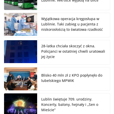
Lublinie. Wkrótce wyjadą na ulice
Wyjątkowa operacja kręgosłupa w
Lublinie. Taki zabieg u pacjenta z
niskorosłością to światowa rzadkość
28-latka chciała skoczyć z okna.
Policjanci w ostatniej chwili uratowali
jej życie
Blisko 40 mln zł z KPO popłynęło do
lubelskiego MPWiK
Lublin świętuje 709. urodziny.
Koncerty, balony, hejnały i „Sen o
Mieście”