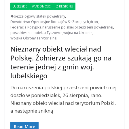
LUBELSKIE
WIADOMOŚCI
Z REGIONU
bezzałogowy statek powietrzny
,
Dowództwo Operacyjne Rodzajów Sił Zbrojnych
,
dron
,
Federacja Rosyjska
,
naruszenie polskiej przestrzeni powietrznej
,
poszukiwania obiektu
,
Tyszowce
,
wojna na Ukrainie
,
Wojska Obrony Terytorialnej
Nieznany obiekt wleciał nad
Polskę. Żołnierze szukają go na
terenie jednej z gmin woj.
lubelskiego
Do naruszenia polskiej przestrzeni powietrznej
doszło w poniedziałek, 26 sierpnia, rano.
Nieznany obiekt wleciał nad terytorium Polski,
a następnie znikną
Read More