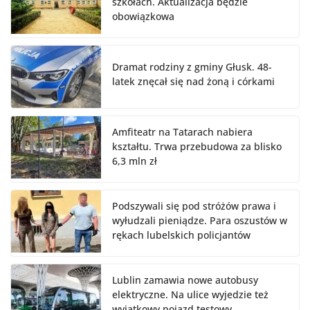
szkołach. Aktualizacja będzie
obowiązkowa
Dramat rodziny z gminy Głusk. 48-
latek znęcał się nad żoną i córkami
Amfiteatr na Tatarach nabiera
kształtu. Trwa przebudowa za blisko
6,3 mln zł
Podszywali się pod stróżów prawa i
wyłudzali pieniądze. Para oszustów w
rękach lubelskich policjantów
Lublin zamawia nowe autobusy
elektryczne. Na ulice wyjedzie też
wyjątkowy pojazd testowy