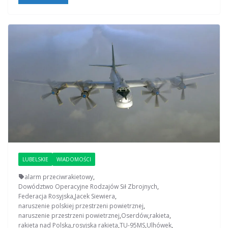
LUBELSKIE
WIADOMOŚCI
alarm przeciwrakietowy
,
Dowództwo Operacyjne Rodzajów Sił Zbrojnych
,
Federacja Rosyjska
,
Jacek Siewiera
,
naruszenie polskiej przestrzeni powietrznej
,
naruszenie przestrzeni powietrznej
,
Oserdów
,
rakieta
,
rakieta nad Polską
,
rosyjska rakieta
,
TU-95MS
,
Ulhówek
,