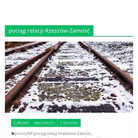
pociąg relacji Rzeszów-Zamość
LUBELSKIE
WIADOMOŚCI
Z REGIONU
peron
,
PKP
,
pociąg relacji Hrebenne-Zamość
,