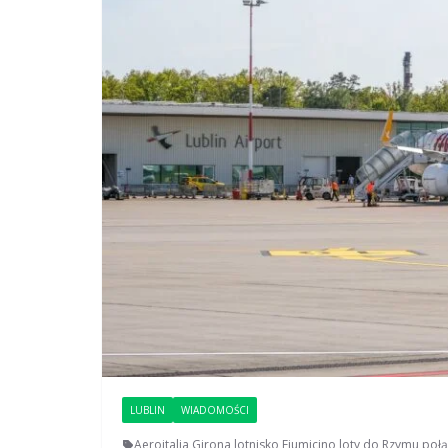
LUBLIN
WIADOMOŚCI
Aeroitalia
,
Girona
,
lotnisko Fiumicino
,
loty do Rzymu
,
połą