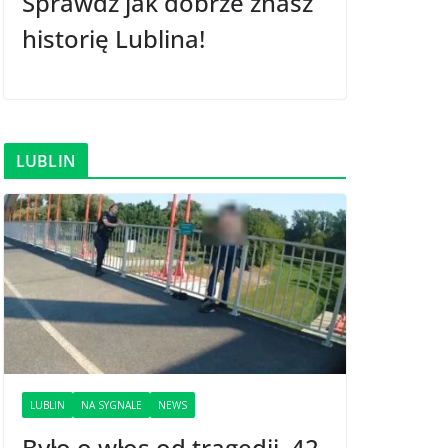
Sprawdź jak dobrze znasz
historię Lublina!
LUBLIN
LUBLIN
NA SYGNALE
NEWS
Było o włos od tragedii. 42-