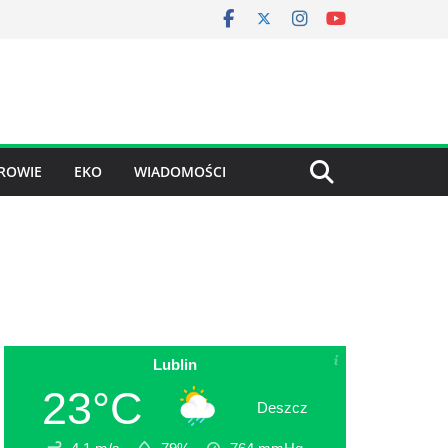
ROWIE
EKO
WIADOMOŚCI
Lublin
23°C
Deszcz