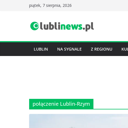
Przejdź
piątek, 7 sierpnia, 2026
do
treści
LUBLIN
NA SYGNALE
Z REGIONU
KU
połączenie Lublin-Rzym