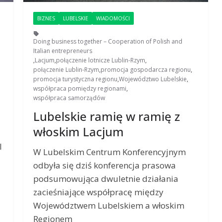
BIZNES
LUBELSKIE
WIADOMOŚCI
Doing business together – Cooperation of Polish and
Italian entrepreneurs
,
Lacjum
,
połączenie lotnicze Lublin-Rzym
,
połączenie Lublin-Rzym
,
promocja gospodarcza regionu
,
promocja turystyczna regionu
,
Województwo Lubelskie
,
współpraca pomiędzy regionami
,
współpraca samorządów
Lubelskie ramię w ramię z
włoskim Lacjum
l
W Lubelskim Centrum Konferencyjnym
odbyła się dziś konferencja prasowa
podsumowująca dwuletnie działania
zacieśniające współpracę między
Województwem Lubelskiem a włoskim
Regionem