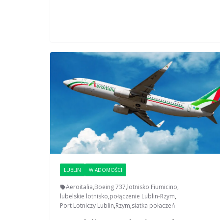
LUBLIN
WIADOMOŚCI
Aeroitalia
,
Boeing 737
,
lotnisko Fiumicino
,
lubelskie lotnisko
,
połączenie Lublin-Rzym
,
Port Lotniczy Lublin
,
Rzym
,
siatka połaczeń