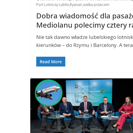
Port Lotniczy Lublin
,
Ryanair
,
siatka połaczeń
Dobra wiadomość dla pasaże
Mediolanu polecimy cztery r
Nie tak dawno władze lubelskiego lotni
kierunków – do Rzymu i Barcelony. A ter
Read More