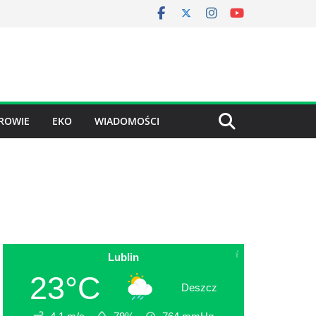
ROWIE
EKO
WIADOMOŚCI
Lublin
23°C
Deszcz