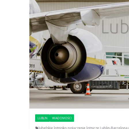
LUBLIN
WIADOMOŚCI
lubelskie lotnisko
,
połączenie lotnicze Lublin-Barcelona
,