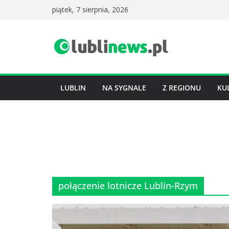
Przejdź
piątek, 7 sierpnia, 2026
do
treści
LUBLIN
NA SYGNALE
Z REGIONU
KU
połączenie lotnicze Lublin-Rzym