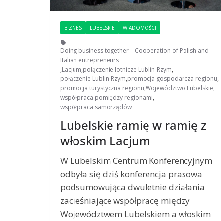
BIZNES
LUBELSKIE
WIADOMOŚCI
Doing business together – Cooperation of Polish and
Italian entrepreneurs
,
Lacjum
,
połączenie lotnicze Lublin-Rzym
,
połączenie Lublin-Rzym
,
promocja gospodarcza regionu
,
promocja turystyczna regionu
,
Województwo Lubelskie
,
współpraca pomiędzy regionami
,
współpraca samorządów
Lubelskie ramię w ramię z
włoskim Lacjum
W Lubelskim Centrum Konferencyjnym
odbyła się dziś konferencja prasowa
podsumowująca dwuletnie działania
zacieśniające współpracę między
Województwem Lubelskiem a włoskim