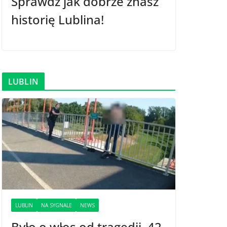
Sprawdź jak dobrze znasz
historię Lublina!
LUBLIN
LUBLIN
NA SYGNALE
NEWS
Było o włos od tragedii. 42-