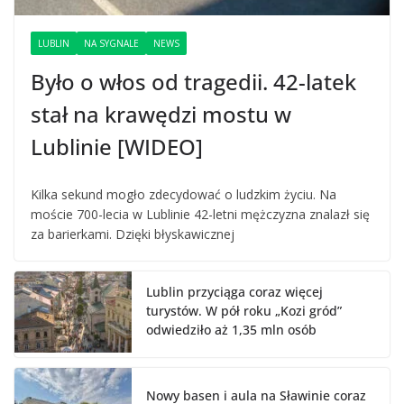
LUBLIN
NA SYGNALE
NEWS
Było o włos od tragedii. 42-latek
stał na krawędzi mostu w
Lublinie [WIDEO]
Kilka sekund mogło zdecydować o ludzkim życiu. Na
moście 700-lecia w Lublinie 42-letni mężczyzna znalazł się
za barierkami. Dzięki błyskawicznej
Lublin przyciąga coraz więcej
turystów. W pół roku „Kozi gród”
odwiedziło aż 1,35 mln osób
Nowy basen i aula na Sławinie coraz