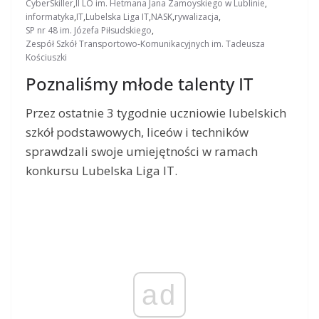
CyberSkiller
,
II LO im. Hetmana Jana Zamoyskiego w Lublinie
,
informatyka
,
IT
,
Lubelska Liga IT
,
NASK
,
rywalizacja
,
SP nr 48 im. Józefa Piłsudskiego
,
Zespół Szkół Transportowo-Komunikacyjnych im. Tadeusza
Kościuszki
Poznaliśmy młode talenty IT
Przez ostatnie 3 tygodnie uczniowie lubelskich
szkół podstawowych, liceów i techników
sprawdzali swoje umiejętności w ramach
konkursu Lubelska Liga IT.
ad