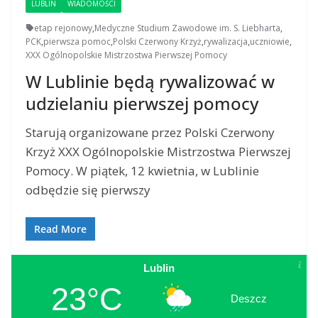
LUBLIN
WIADOMOŚCI
etap rejonowy
,
Medyczne Studium Zawodowe im. S. Liebharta
,
PCK
,
pierwsza pomoc
,
Polski Czerwony Krzyż
,
rywalizacja
,
uczniowie
,
XXX Ogólnopolskie Mistrzostwa Pierwszej Pomocy
W Lublinie będą rywalizować w
udzielaniu pierwszej pomocy
Starują organizowane przez Polski Czerwony
Krzyż XXX Ogólnopolskie Mistrzostwa Pierwszej
Pomocy. W piątek, 12 kwietnia, w Lublinie
odbędzie się pierwszy
Read More
Lublin
23°C
Deszcz