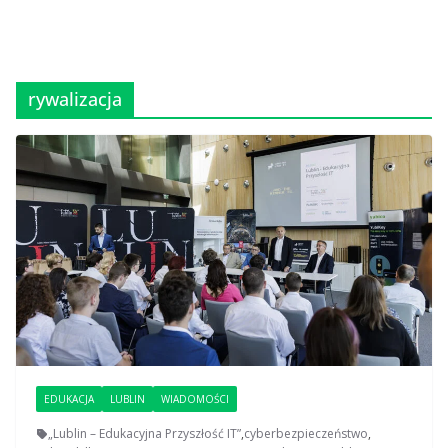
rywalizacja
EDUKACJA
LUBLIN
WIADOMOŚCI
„Lublin – Edukacyjna Przyszłość IT”
,
cyberbezpieczeństwo
,