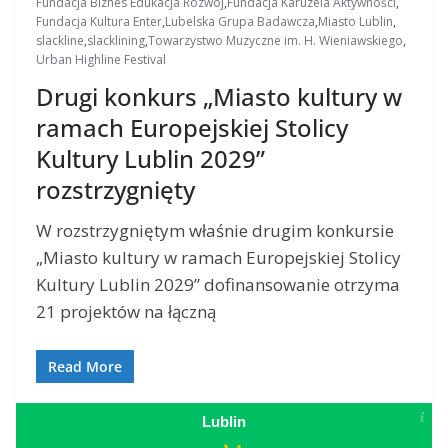
Fundacja Biznes Edukacja Rozwój
,
Fundacja Karuzela Aktywności
,
Fundacja Kultura Enter
,
Lubelska Grupa Badawcza
,
Miasto Lublin
,
slackline
,
slacklining
,
Towarzystwo Muzyczne im. H. Wieniawskiego
,
Urban Highline Festival
Drugi konkurs „Miasto kultury w
ramach Europejskiej Stolicy
Kultury Lublin 2029”
rozstrzygnięty
W rozstrzygniętym właśnie drugim konkursie
„Miasto kultury w ramach Europejskiej Stolicy
Kultury Lublin 2029” dofinansowanie otrzyma
21 projektów na łączną
Read More
Lublin