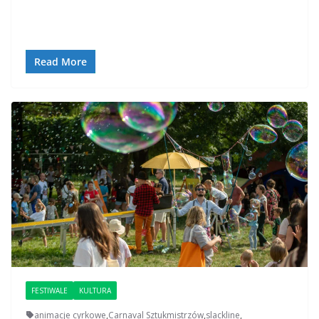
Read More
FESTIWALE
KULTURA
animacje cyrkowe
,
Carnaval Sztukmistrzów
,
slackline
,