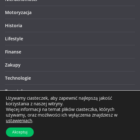
Motoryzacja
Historia
Lifestyle
Finanse
Zakupy
Technologie
Turystyka
Używamy ciasteczek, aby zapewnić najlepszą jakość
korzystania z naszej witryny.
Więcej informacji na temat plików ciasteczka, których
używamy, oraz możliwości ich wyłączenia znajdziesz w
ustawieniach
.
Prawa autorskie © 2026 Lublinews.pl. Wszelkie prawa
Akceptuj
zastrzeżone.