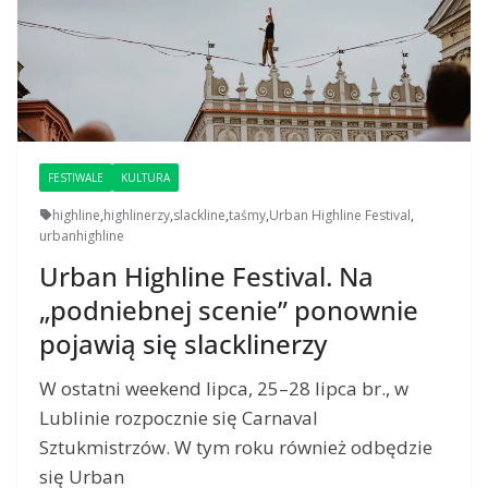
FESTIWALE
KULTURA
highline
,
highlinerzy
,
slackline
,
taśmy
,
Urban Highline Festival
,
urbanhighline
Urban Highline Festival. Na
„podniebnej scenie” ponownie
pojawią się slacklinerzy
W ostatni weekend lipca, 25–28 lipca br., w
Lublinie rozpocznie się Carnaval
Sztukmistrzów. W tym roku również odbędzie
się Urban