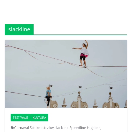
slackline
FESTIWALE
KULTURA
Carnaval Sztukmistrzów
,
slackline
,
Speedline Highline
,