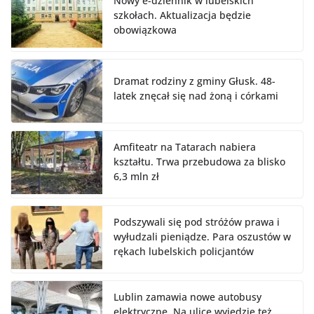
Nowy e-dziennik w lubelskich
szkołach. Aktualizacja będzie
obowiązkowa
Dramat rodziny z gminy Głusk. 48-
latek znęcał się nad żoną i córkami
Amfiteatr na Tatarach nabiera
kształtu. Trwa przebudowa za blisko
6,3 mln zł
Podszywali się pod stróżów prawa i
wyłudzali pieniądze. Para oszustów w
rękach lubelskich policjantów
Lublin zamawia nowe autobusy
elektryczne. Na ulice wyjedzie też