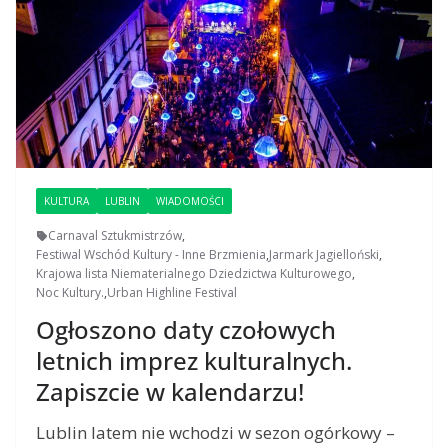
KULTURA
LUBLIN
WIADOMOŚCI
Carnaval Sztukmistrzów
,
Festiwal Wschód Kultury - Inne Brzmienia
,
Jarmark Jagielloński
,
Krajowa lista Niematerialnego Dziedzictwa Kulturowego
,
Noc Kultury.
,
Urban Highline Festival
Ogłoszono daty czołowych
letnich imprez kulturalnych.
Zapiszcie w kalendarzu!
Lublin latem nie wchodzi w sezon ogórkowy –