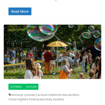
Read More
FESTIWALE
KULTURA
animacje cyrkowe
,
Carnaval Sztukmistrzów
,
slackline
,
Urban Highline Festival
,
warsztaty slackline