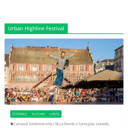
Urban Highline Festival
FESTIWALE
KULTURA
LUBLIN
Carnaval Sztukmistrzów
,
CSK
,
La Bande a Tyrex
,
plac Litewski
,