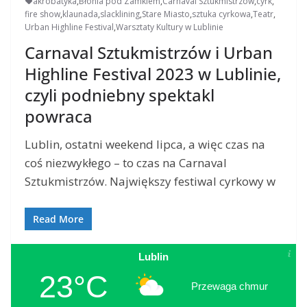
akrobatyka
,
Błonia pod Zamkiem
,
Carnaval Sztukmistrzów
,
cyrk
,
fire show
,
klaunada
,
slacklining
,
Stare Miasto
,
sztuka cyrkowa
,
Teatr
,
Urban Highline Festival
,
Warsztaty Kultury w Lublinie
Carnaval Sztukmistrzów i Urban
Highline Festival 2023 w Lublinie,
czyli podniebny spektakl
powraca
Lublin, ostatni weekend lipca, a więc czas na
coś niezwykłego – to czas na Carnaval
Sztukmistrzów. Największy festiwal cyrkowy w
Read More
Lublin
23°C
Przewaga chmur