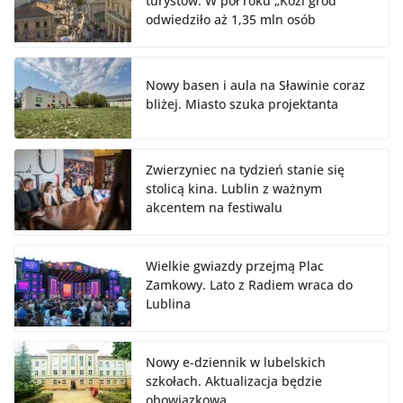
turystów. W pół roku „Kozi gród”
odwiedziło aż 1,35 mln osób
Nowy basen i aula na Sławinie coraz
bliżej. Miasto szuka projektanta
Zwierzyniec na tydzień stanie się
stolicą kina. Lublin z ważnym
akcentem na festiwalu
Wielkie gwiazdy przejmą Plac
Zamkowy. Lato z Radiem wraca do
Lublina
Nowy e-dziennik w lubelskich
szkołach. Aktualizacja będzie
obowiązkowa