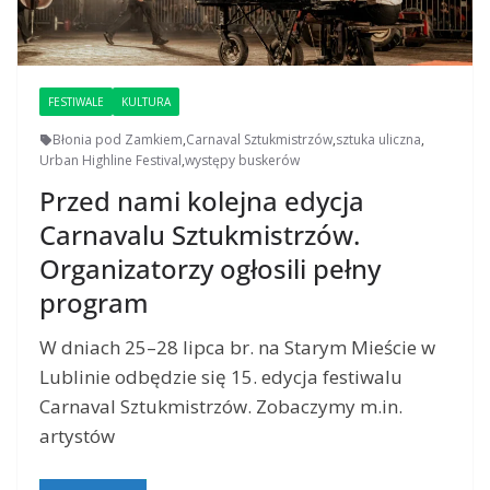
FESTIWALE
KULTURA
Błonia pod Zamkiem
,
Carnaval Sztukmistrzów
,
sztuka uliczna
,
Urban Highline Festival
,
występy buskerów
Przed nami kolejna edycja
Carnavalu Sztukmistrzów.
Organizatorzy ogłosili pełny
program
W dniach 25–28 lipca br. na Starym Mieście w
Lublinie odbędzie się 15. edycja festiwalu
Carnaval Sztukmistrzów. Zobaczymy m.in.
artystów