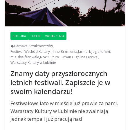
KULTURA
LUBLIN
WYDARZENIA
Carnaval Sztukmistrzów
,
Festiwal Wschód Kultury - Inne Brzmienia
,
Jarmark Jagielloński
,
miejskie festiwale
,
Noc Kultury.
,
Urban Highline Festival
,
Warsztaty Kultury w Lublinie
Znamy daty przyszłorocznych
letnich festiwali. Zapiszcie je w
swoim kalendarzu!
Festiwalowe lato w mieście już prawie za nami.
Warsztaty Kultury w Lublinie nie zwalniają
jednak tempa i już pracują nad