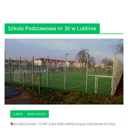
Szkoła Podstawowa nr 30 w Lublinie
LUBLIN
WIADOMOŚCI
boisko
,
boisko "Orlik"
,
hala lekkoatletyczna
,
przebudowa boiska
,