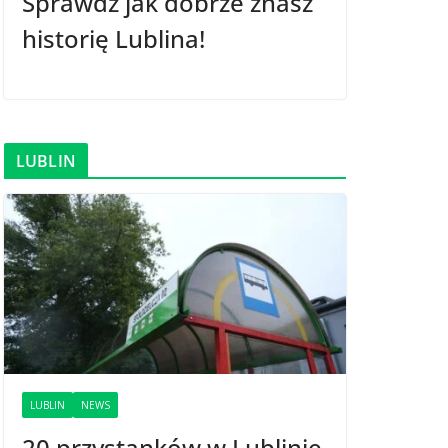
Sprawdź jak dobrze znasz
historię Lublina!
LUBLIN
LUBLIN
NEWS
20 przystanków w Lublinie