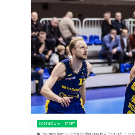
KOSZYKÓWKA
SPORT
Courtney Ramey
,
Orlen Basket Liga
,
PGE Start Lublin
,
sez