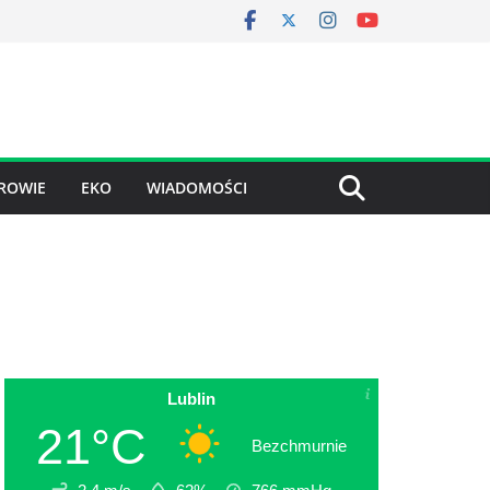
ROWIE
EKO
WIADOMOŚCI
Lublin
21°C
Bezchmurnie