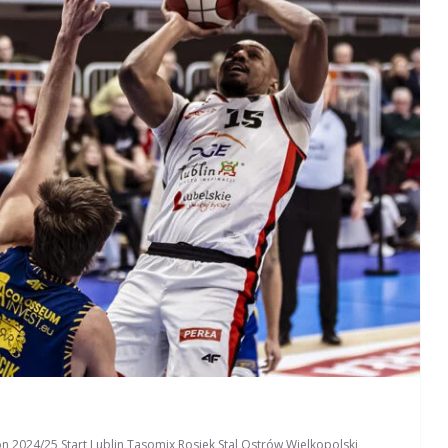
on 2024/25
,
Start Lublin
,
Tasomix Rosiek Stal Ostrów Wielkopolski
,