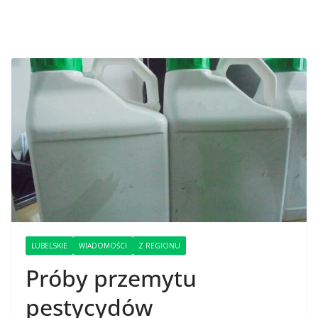
LUBELSKIE
WIADOMOŚCI
Z REGIONU
Próby przemytu
pestycydów