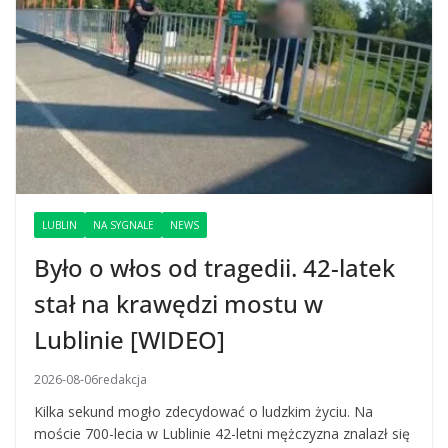
LUBLIN
NA SYGNALE
NEWS
Było o włos od tragedii. 42-latek
stał na krawędzi mostu w
Lublinie [WIDEO]
2026-08-06
redakcja
Kilka sekund mogło zdecydować o ludzkim życiu. Na
moście 700-lecia w Lublinie 42-letni mężczyzna znalazł się