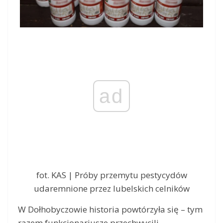
ad
fot. KAS | Próby przemytu pestycydów
udaremnione przez lubelskich celników
W Dołhobyczowie historia powtórzyła się – tym
razem funkcjonariusze przechwycili