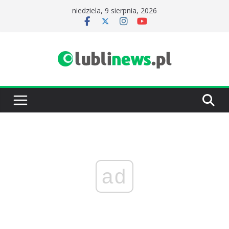
Przejdź
niedziela, 9 sierpnia, 2026
do
treści
ad