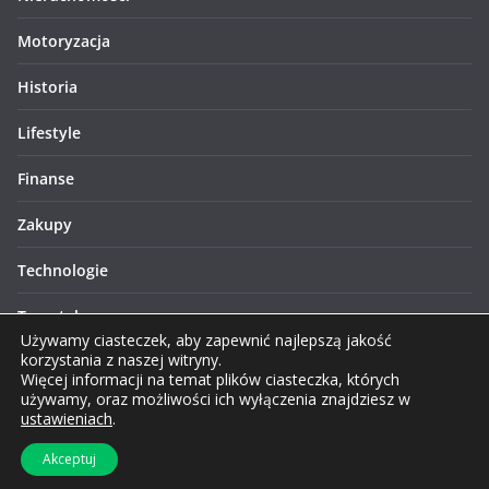
Motoryzacja
Historia
Lifestyle
Finanse
Zakupy
Technologie
Turystyka
Używamy ciasteczek, aby zapewnić najlepszą jakość
korzystania z naszej witryny.
Więcej informacji na temat plików ciasteczka, których
używamy, oraz możliwości ich wyłączenia znajdziesz w
ustawieniach
.
Prawa autorskie © 2026 Lublinews.pl. Wszelkie prawa
Akceptuj
zastrzeżone.