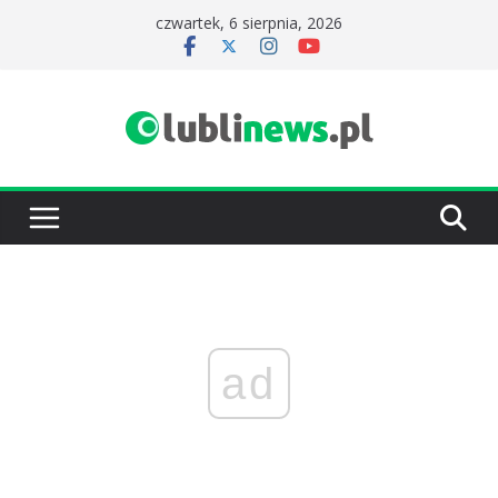
Przejdź
czwartek, 6 sierpnia, 2026
do
treści
ad