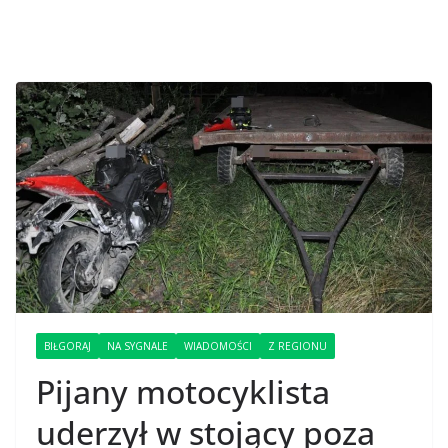
BIŁGORAJ
NA SYGNALE
WIADOMOŚCI
Z REGIONU
Pijany motocyklista
uderzył w stojący poza