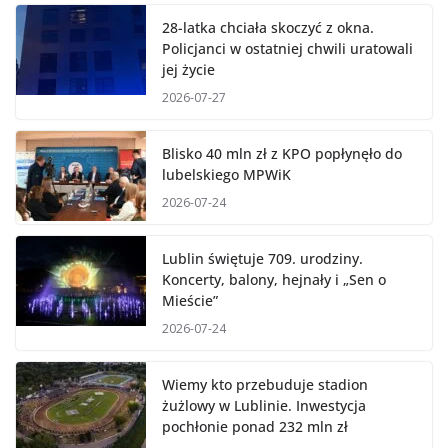
28-latka chciała skoczyć z okna.
Policjanci w ostatniej chwili uratowali
jej życie
2026-07-27
Blisko 40 mln zł z KPO popłynęło do
lubelskiego MPWiK
2026-07-24
Lublin świętuje 709. urodziny.
Koncerty, balony, hejnały i „Sen o
Mieście”
2026-07-24
Wiemy kto przebuduje stadion
żużlowy w Lublinie. Inwestycja
pochłonie ponad 232 mln zł