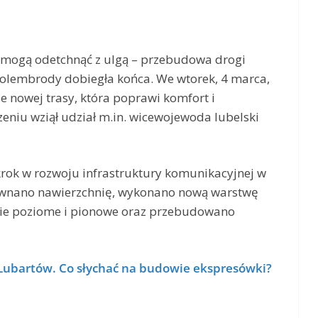
mogą odetchnąć z ulgą – przebudowa drogi
Kolembrody dobiegła końca. We wtorek, 4 marca,
ie nowej trasy, która poprawi komfort i
niu wziął udział m.in. wicewojewoda lubelski
rok w rozwoju infrastruktury komunikacyjnej w
równano nawierzchnię, wykonano nową warstwę
nie poziome i pionowe oraz przebudowano
Lubartów. Co słychać na budowie ekspresówki?