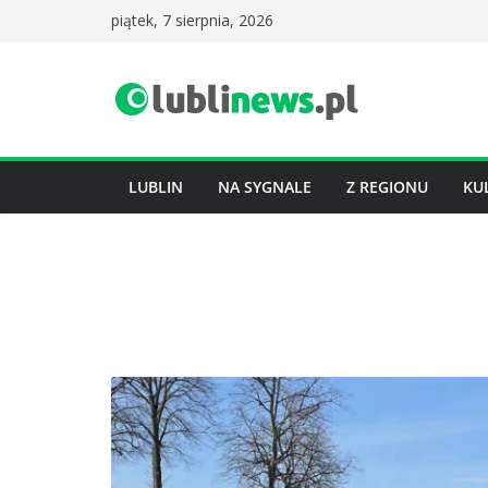
Przejdź
piątek, 7 sierpnia, 2026
do
treści
LUBLIN
NA SYGNALE
Z REGIONU
KU