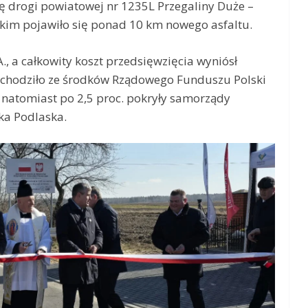
ję drogi powiatowej nr 1235L Przegaliny Duże –
skim pojawiło się ponad 10 km nowego asfaltu.
., a całkowity koszt przedsięwzięcia wyniósł
 pochodziło ze środków Rządowego Funduszu Polski
, natomiast po 2,5 proc. pokryły samorządy
ka Podlaska.