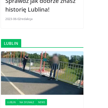
Sprawdź jak dobrze znasz
historię Lublina!
2023-06-02
redakcja
LUBLIN
LUBLIN
NA SYGNALE
NEWS