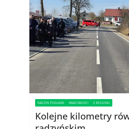
RADZYŃ PODLASKI
WIADOMOŚCI
Z REGIONU
Kolejne kilometry ró
radzyńskim