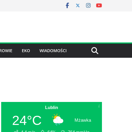
ROWIE
EKO
WIADOMOŚCI
Lublin
24°C
Mżawka