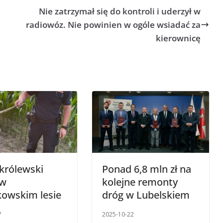
Nie zatrzymał się do kontroli i uderzył w
radiowóz. Nie powinien w ogóle wsiadać za
kierownicę
królewski
Ponad 6,8 mln zł na
 w
kolejne remonty
kowskim lesie
dróg w Lubelskiem
7
2025-10-22