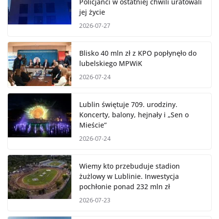
Policjanci w ostatniej chwili uratowali
jej życie
2026-07-27
Blisko 40 mln zł z KPO popłynęło do
lubelskiego MPWiK
2026-07-24
Lublin świętuje 709. urodziny.
Koncerty, balony, hejnały i „Sen o
Mieście”
2026-07-24
Wiemy kto przebuduje stadion
żużlowy w Lublinie. Inwestycja
pochłonie ponad 232 mln zł
2026-07-23