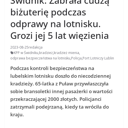
Świdnik: Zabrała cudzą
biżuterię podczas
odprawy na lotnisku.
Grozi jej 5 lat więzienia
2023-08-25
redakcja
KPP w Świdniku
,
kradzież
,
kradzież mienia
,
odprawa bezpieczeństwa na lotnisku
,
Policja
,
Port Lotniczy Lublin
Podczas kontroli bezpieczeństwa na
lubelskim lotnisku doszło do niecodziennej
kradzieży. 65-latka z Puław przywłaszczyła
sobie bransoletki innej pasażerki o wartości
przekraczającej 2000 złotych. Policjanci
zatrzymali podejrzaną, kiedy ta wróciła do
kraju.