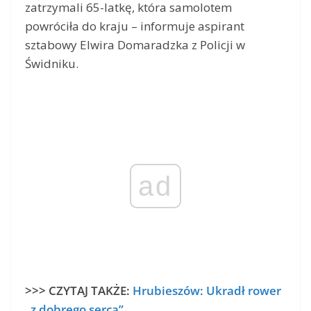
zatrzymali 65-latkę, która samolotem
powróciła do kraju – informuje aspirant
sztabowy Elwira Domaradzka z Policji w
Świdniku.
ad
>>> CZYTAJ TAKŻE:
Hrubieszów: Ukradł rower
„z dobrego serca”