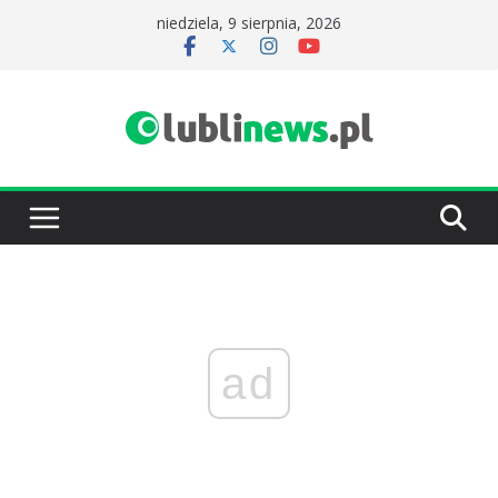
Przejdź
niedziela, 9 sierpnia, 2026
do
treści
ad