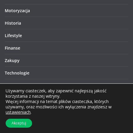
Motoryzacja
Historia
Lifestyle
Finanse
Zakupy
Technologie
Turystyka
Używamy ciasteczek, aby zapewnić najlepszą jakość
korzystania z naszej witryny.
Więcej informacji na temat plików ciasteczka, których
używamy, oraz możliwości ich wyłączenia znajdziesz w
ustawieniach
.
Prawa autorskie © 2026 Lublinews.pl. Wszelkie prawa
Akceptuj
zastrzeżone.