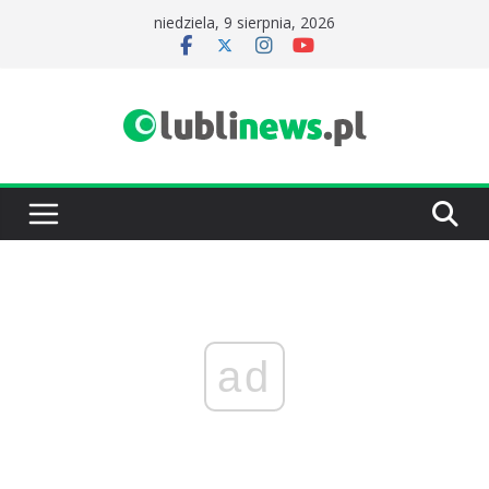
Przejdź
niedziela, 9 sierpnia, 2026
do
treści
ad