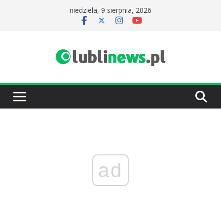
Przejdź
niedziela, 9 sierpnia, 2026
do
treści
ad