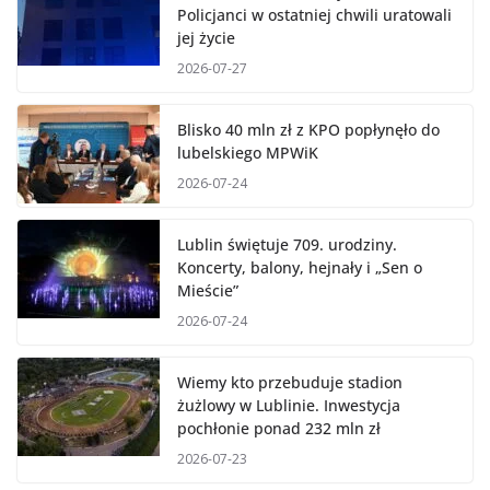
28-latka chciała skoczyć z okna.
Policjanci w ostatniej chwili uratowali
jej życie
2026-07-27
Blisko 40 mln zł z KPO popłynęło do
lubelskiego MPWiK
2026-07-24
Lublin świętuje 709. urodziny.
Koncerty, balony, hejnały i „Sen o
Mieście”
2026-07-24
Wiemy kto przebuduje stadion
żużlowy w Lublinie. Inwestycja
pochłonie ponad 232 mln zł
2026-07-23