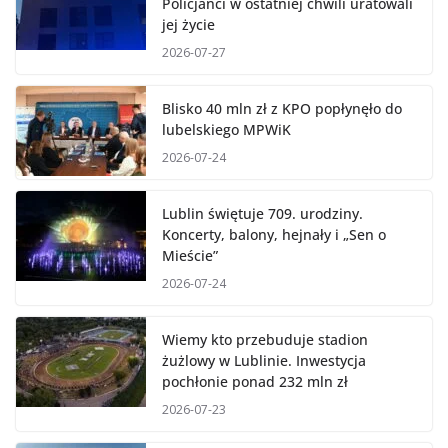
Policjanci w ostatniej chwili uratowali
jej życie
2026-07-27
Blisko 40 mln zł z KPO popłynęło do
lubelskiego MPWiK
2026-07-24
Lublin świętuje 709. urodziny.
Koncerty, balony, hejnały i „Sen o
Mieście”
2026-07-24
Wiemy kto przebuduje stadion
żużlowy w Lublinie. Inwestycja
pochłonie ponad 232 mln zł
2026-07-23