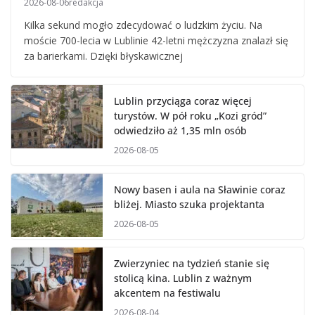
2026-08-06
redakcja
Kilka sekund mogło zdecydować o ludzkim życiu. Na
moście 700-lecia w Lublinie 42-letni mężczyzna znalazł się
za barierkami. Dzięki błyskawicznej
Lublin przyciąga coraz więcej
turystów. W pół roku „Kozi gród”
odwiedziło aż 1,35 mln osób
2026-08-05
Nowy basen i aula na Sławinie coraz
bliżej. Miasto szuka projektanta
2026-08-05
Zwierzyniec na tydzień stanie się
stolicą kina. Lublin z ważnym
akcentem na festiwalu
2026-08-04