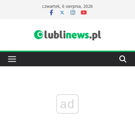
Przejdź
czwartek, 6 sierpnia, 2026
do
treści
ad