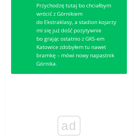
Przychodzę tutaj bo chciałbym
wrócić z Górnikiem
do Ekstraklasy, a stadion kojarzy
mi się już dość pozytywnie
bo grając ostatnio z GKS-em
Katowice zdobyłem tu nawet
bramkę – mówi nowy napastnik
Górnika.
ad