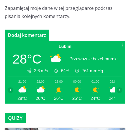
Zapamiętaj moje dane w tej przeglądarce podczas
pisania kolejnych komentarzy.
Lublin
28°C
Przeważnie bezchmurnie
2.6 m/s
64%
761
mmHg
21:00
22:00
23:00
00:00
01:00
02:00
0
‹
›
28°C
26°C
26°C
25°C
24°C
24°C
2
QUIZY