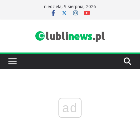
Przejdź
niedziela, 9 sierpnia, 2026
do
treści
ad