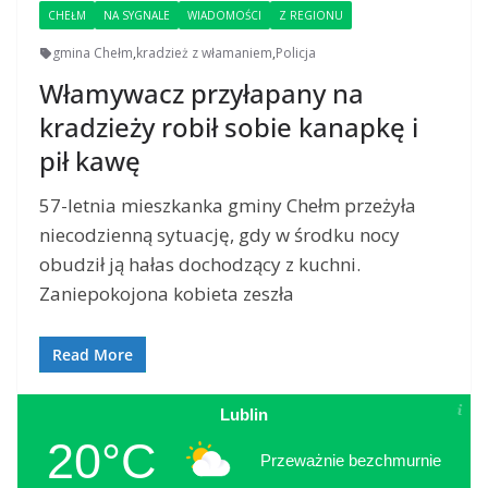
CHEŁM
NA SYGNALE
WIADOMOŚCI
Z REGIONU
gmina Chełm
,
kradzież z włamaniem
,
Policja
Włamywacz przyłapany na
kradzieży robił sobie kanapkę i
pił kawę
57-letnia mieszkanka gminy Chełm przeżyła
niecodzienną sytuację, gdy w środku nocy
obudził ją hałas dochodzący z kuchni.
Zaniepokojona kobieta zeszła
Read More
Lublin
20°C
Przeważnie bezchmurnie