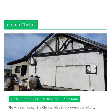
gmina Chełm
CHEŁM
NA SYGNALE
WIADOMOŚCI
Z REGIONU
akcja gaśnicza
,
gmina Chełm
,
nielegalna produkcja alkoholu
,