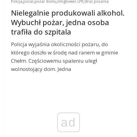
Policja
,
pożar
,
pożar domu
,
śmigłowiec LPR
,
Straż pożarna
Nielegalnie produkowali alkohol.
Wybuchł pożar, jedna osoba
trafiła do szpitala
Policja wyjaśnia okoliczności pożaru, do
którego doszło w środę nad ranem w gminie
Chełm. Częściowemu spaleniu uległ
wolnostojący dom. Jedna
ad