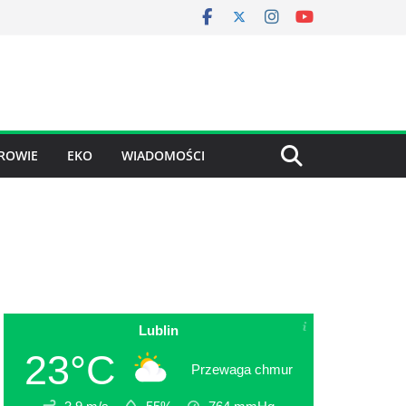
ROWIE
EKO
WIADOMOŚCI
Lublin
23°C
Przewaga chmur