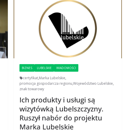
BIZNES
LUBELSKIE
WIADOMOŚCI
certyfikat
,
Marka Lubelskie
,
promocja gospodarcza regionu
,
Województwo Lubelskie
,
znak towarowy
Ich produkty i usługi są
wizytówką Lubelszczyzny.
Ruszył nabór do projektu
Marka Lubelskie