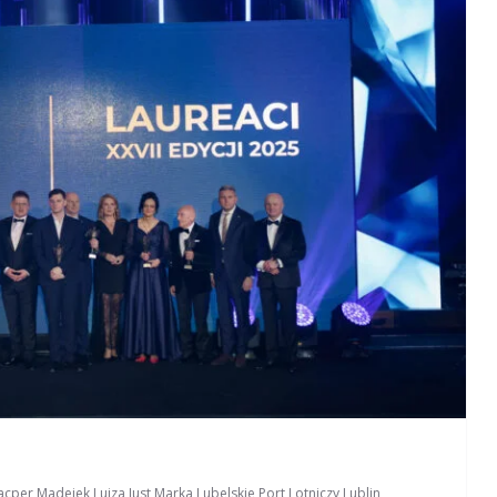
acper Madejek
,
Luiza Just
,
Marka Lubelskie
,
Port Lotniczy Lublin
,