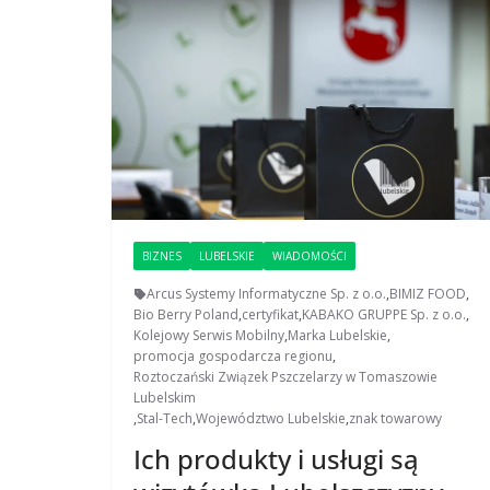
BIZNES
LUBELSKIE
WIADOMOŚCI
Arcus Systemy Informatyczne Sp. z o.o.
,
BIMIZ FOOD
,
Bio Berry Poland
,
certyfikat
,
KABAKO GRUPPE Sp. z o.o.
,
Kolejowy Serwis Mobilny
,
Marka Lubelskie
,
promocja gospodarcza regionu
,
Roztoczański Związek Pszczelarzy w Tomaszowie
Lubelskim
,
Stal-Tech
,
Województwo Lubelskie
,
znak towarowy
Ich produkty i usługi są