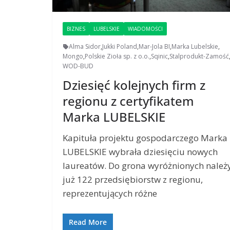
BIZNES
LUBELSKIE
WIADOMOŚCI
Alma Sidor
,
Jukki Poland
,
Mar-Jola BI
,
Marka Lubelskie
,
Mongo
,
Polskie Zioła sp. z o.o.
,
Sqinic
,
Stalprodukt-Zamość
WOD-BUD
Dziesięć kolejnych firm z
regionu z certyfikatem
Marka LUBELSKIE
Kapituła projektu gospodarczego Marka
LUBELSKIE wybrała dziesięciu nowych
laureatów. Do grona wyróżnionych należ
już 122 przedsiębiorstw z regionu,
reprezentujących różne
Read More