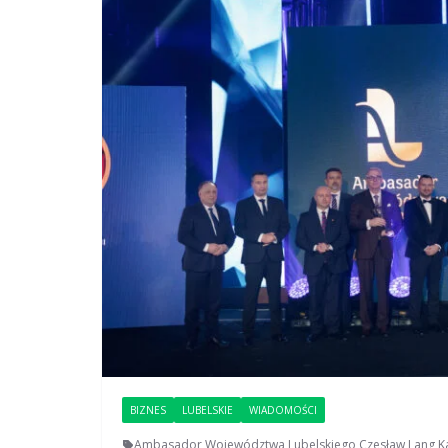
BIZNES
LUBELSKIE
WIADOMOŚCI
Ambasador Województwa Lubelskiego
,
Czesław Lang
,
K