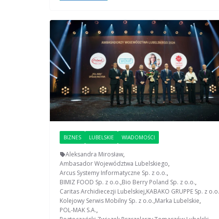
BIZNES
LUBELSKIE
WIADOMOŚCI
Aleksandra Mirosław
,
Ambasador Województwa Lubelskiego
,
Arcus Systemy Informatyczne Sp. z o.o.
,
BIMIZ FOOD Sp. z o.o.
,
Bio Berry Poland Sp. z o.o.
,
Caritas Archidiecezji Lubelskiej
,
KABAKO GRUPPE Sp. z o.o
Kolejowy Serwis Mobilny Sp. z o.o.
,
Marka Lubelskie
,
POL-MAK S.A.
,