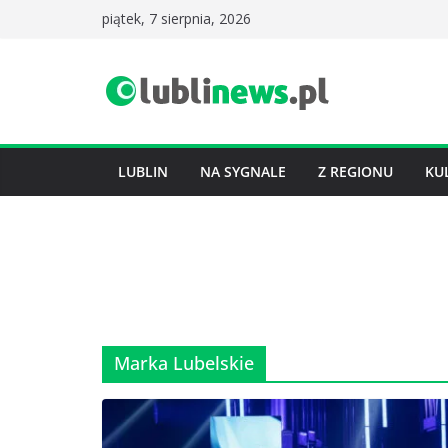
Przejdź
piątek, 7 sierpnia, 2026
do
treści
LUBLIN
NA SYGNALE
Z REGIONU
KU
Marka Lubelskie