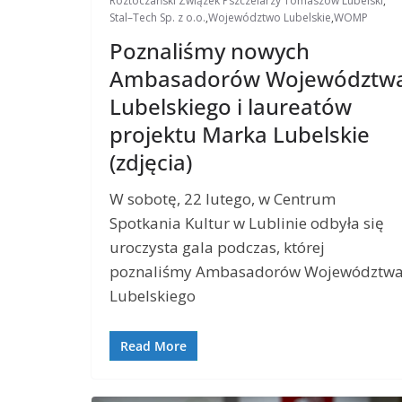
Roztoczański Związek Pszczelarzy Tomaszów Lubelski
,
Stal–Tech Sp. z o.o.
,
Województwo Lubelskie
,
WOMP
Poznaliśmy nowych
Ambasadorów Województw
Lubelskiego i laureatów
projektu Marka Lubelskie
(zdjęcia)
W sobotę, 22 lutego, w Centrum
Spotkania Kultur w Lublinie odbyła się
uroczysta gala podczas, której
poznaliśmy Ambasadorów Województw
Lubelskiego
Read More