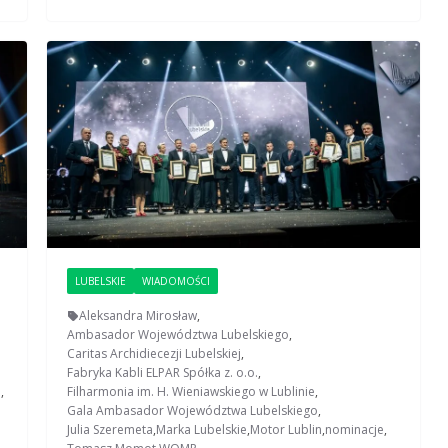
LUBELSKIE
WIADOMOŚCI
Aleksandra Mirosław
,
Ambasador Województwa Lubelskiego
,
Caritas Archidiecezji Lubelskiej
,
Fabryka Kabli ELPAR Spółka z. o.o.
,
.
,
Filharmonia im. H. Wieniawskiego w Lublinie
,
Gala Ambasador Województwa Lubelskiego
,
Julia Szeremeta
,
Marka Lubelskie
,
Motor Lublin
,
nominacje
,