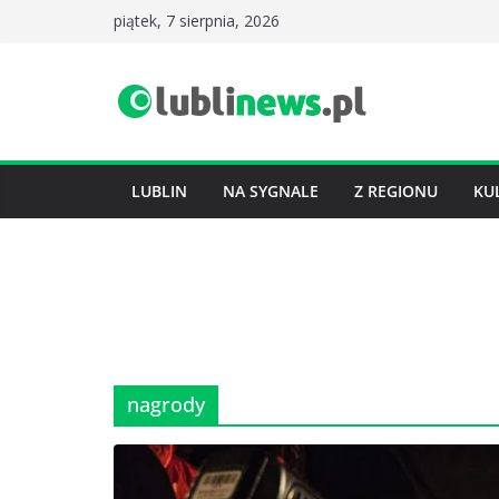
Przejdź
piątek, 7 sierpnia, 2026
do
treści
LUBLIN
NA SYGNALE
Z REGIONU
KU
nagrody