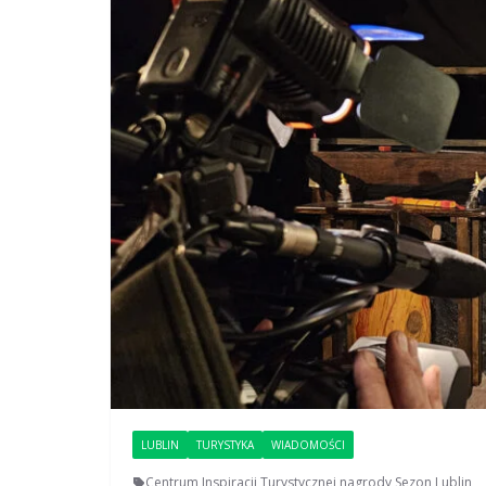
LUBLIN
TURYSTYKA
WIADOMOŚCI
Centrum Inspiracji Turystycznej
,
nagrody
,
Sezon Lublin