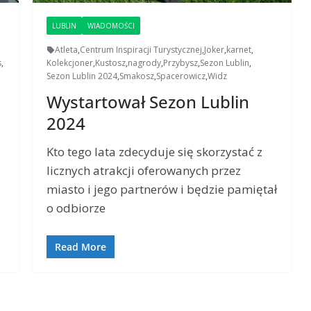
LUBLIN
WIADOMOŚCI
Atleta
,
Centrum Inspiracji Turystycznej
,
Joker
,
karnet
,
s
,
Kolekcjoner
,
Kustosz
,
nagrody
,
Przybysz
,
Sezon Lublin
,
Sezon Lublin 2024
,
Smakosz
,
Spacerowicz
,
Widz
Wystartował Sezon Lublin
2024
Kto tego lata zdecyduje się skorzystać z
licznych atrakcji oferowanych przez
a
miasto i jego partnerów i będzie pamiętał
o odbiorze
Read More