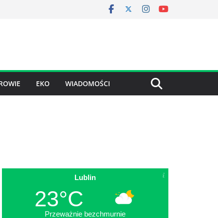
ROWIE
EKO
WIADOMOŚCI
Lublin
23°C
Przeważnie bezchmurnie